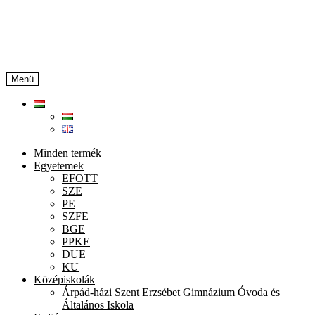
Ugrás
Kilépés
a
a
navigációhoz
tartalomba
Menü
Minden termék
Egyetemek
EFOTT
SZE
PE
SZFE
BGE
PPKE
DUE
KU
Középiskolák
Árpád-házi Szent Erzsébet Gimnázium Óvoda és
Általános Iskola