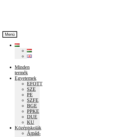
Ugrás
Kilépés
a
a
navigációhoz
tartalomba
Menü
Minden
termék
Egyetemek
EFOTT
SZE
PE
SZFE
BGE
PPKE
DUE
KU
Középiskolák
Árpád-