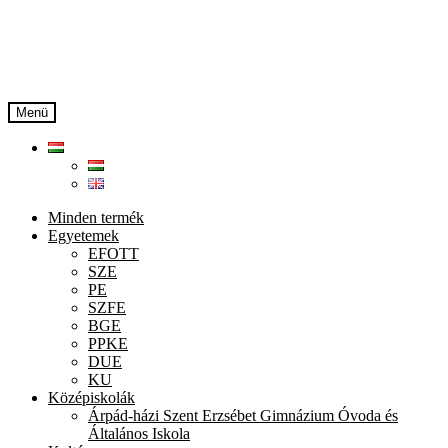
Ugrás
Kilépés
a
a
navigációhoz
tartalomba
Menü
Minden termék
Egyetemek
EFOTT
SZE
PE
SZFE
BGE
PPKE
DUE
KU
Középiskolák
Árpád-házi Szent Erzsébet Gimnázium Óvoda és
Általános Iskola