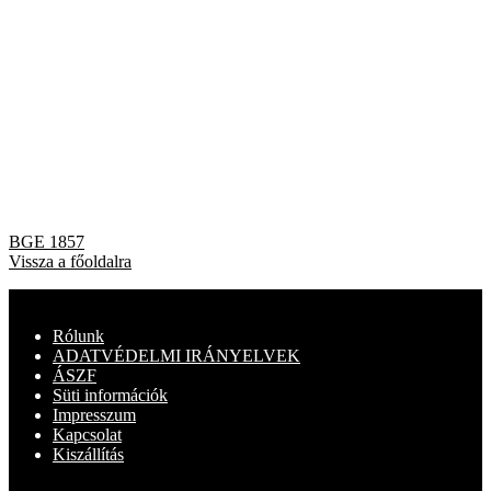
Bejegyzés
Previous
BGE 1857
post:
Vissza a főoldalra
navigáció
Rólunk
ADATVÉDELMI IRÁNYELVEK
ÁSZF
Süti információk
Impresszum
Kapcsolat
Kiszállítás