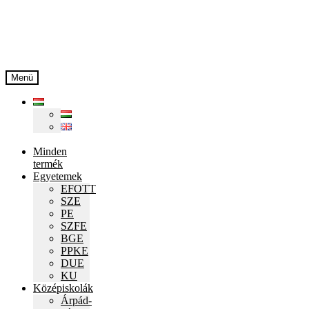
Ugrás
Kilépés
a
a
navigációhoz
tartalomba
Menü
Minden
termék
Egyetemek
EFOTT
SZE
PE
SZFE
BGE
PPKE
DUE
KU
Középiskolák
Árpád-