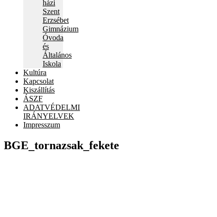
házi
Szent
Erzsébet
Gimnázium
Óvoda
és
Általános
Iskola
Kultúra
Kapcsolat
Kiszállítás
ÁSZF
ADATVÉDELMI
IRÁNYELVEK
Impresszum
BGE_tornazsak_fekete