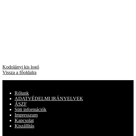
Bejegyzés
Previous
Kodolányi kis logó
post:
Vissza a főoldalra
navigáció
Rólunk
ADATVÉDELMI IRÁNYELVEK
ÁSZF
Süti információk
Impresszum
Kapcsolat
Kiszállítás