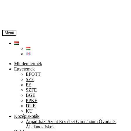
Ugrás
Kilépés
a
a
navigációhoz
tartalomba
Menü
Minden termék
Egyetemek
EFOTT
SZE
PE
SZFE
BGE
PPKE
DUE
KU
Középiskolák
Árpád-házi Szent Erzsébet Gimnázium Óvoda és
Általános Iskola