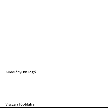
ÁSZF
ADATVÉDELMI IRÁNYELVEK
Impresszum
Bejegyzés
Previous
Kodolányi kis logó
post:
navigáció
Vissza a főoldalra