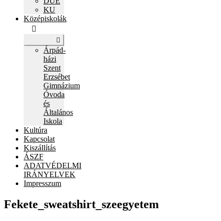
DUE
KU
Középiskolák
Expand
child
Árpád-
menu
házi
Szent
Erzsébet
Gimnázium
Óvoda
és
Általános
Iskola
Kultúra
Kapcsolat
Kiszállítás
ÁSZF
ADATVÉDELMI
IRÁNYELVEK
Impresszum
Fekete_sweatshirt_szeegyetem