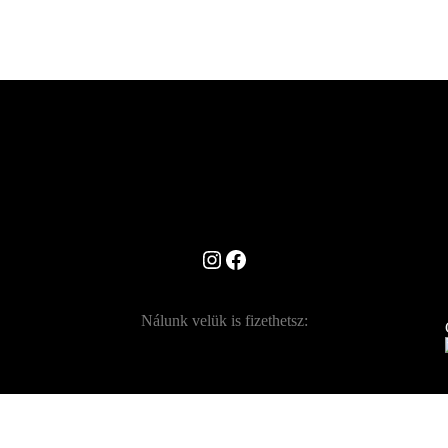
Instagram
Facebook
Nálunk velük is fizethetsz: