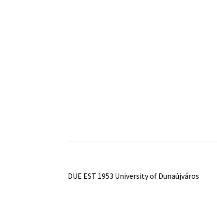
Bejegyzés
Previous
DUE EST 1953 University of Dunaújváros
post:
navigáció