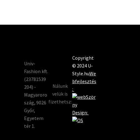
Copyright
Univ-
© 2024 U-
Fashion kft.
Style.hu
We
(23781539
bfejlesztés
Nálunk
204) -
:
velük is
Magyaroro
fizethetsz:
szág, 9026
Győr,
Design:
Egyetem
tér 1.