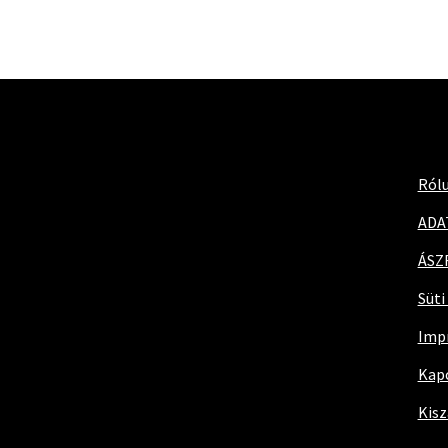
Ról
ADA
ÁSZ
Süti
Imp
Kap
Kisz