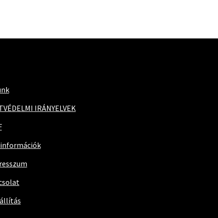
unk
TVÉDELMI IRÁNYELVEK
F
 információk
resszum
csolat
állítás