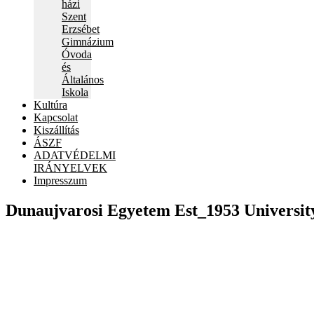
házi
Szent
Erzsébet
Gimnázium
Óvoda
és
Általános
Iskola
Kultúra
Kapcsolat
Kiszállítás
ÁSZF
ADATVÉDELMI
IRÁNYELVEK
Impresszum
Dunaujvarosi Egyetem Est_1953 Universit