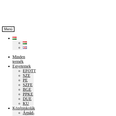
Ugrás
Kilépés
a
a
navigációhoz
tartalomba
Menü
Minden
termék
Egyetemek
EFOTT
SZE
PE
SZFE
BGE
PPKE
DUE
KU
Középiskolák
Árpád-