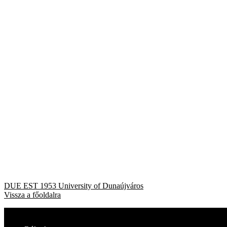
Bejegyzés
Previous
DUE EST 1953 University of Dunaújváros
post:
Vissza a főoldalra
navigáció