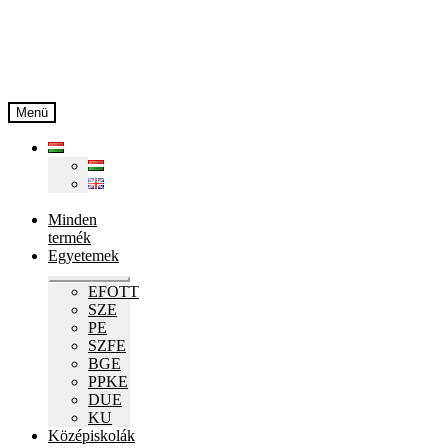
Ugrás
Kilépés
a
a
navigációhoz
tartalomba
Menü
Minden
termék
Egyetemek
Expand
EFOTT
child
SZE
menu
PE
SZFE
BGE
PPKE
DUE
KU
Középiskolák