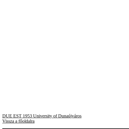
Bejegyzés
Previous
DUE EST 1953 University of Dunaújváros
post:
Vissza a főoldalra
navigáció