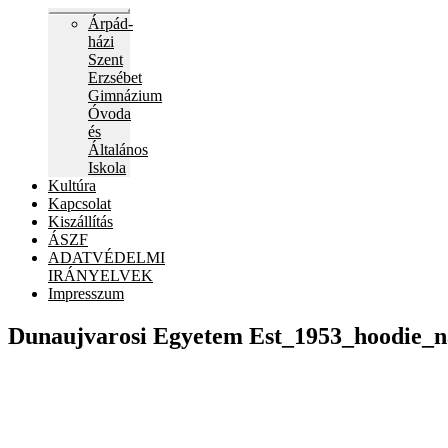
Expand
Árpád-
child
házi
menu
Szent
Erzsébet
Gimnázium
Óvoda
és
Általános
Iskola
Kultúra
Kapcsolat
Kiszállítás
ÁSZF
ADATVÉDELMI
IRÁNYELVEK
Impresszum
Dunaujvarosi Egyetem Est_1953_hoodie_n