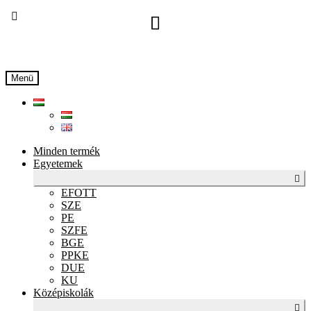
Ugrás
Kilépés
a
a
navigációhoz
tartalomba
Menü
Minden termék
Egyetemek
Exp
chil
EFOTT
men
SZE
PE
SZFE
BGE
PPKE
DUE
KU
Középiskolák
Exp