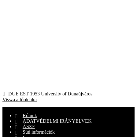
Bejegyzés
Previous
DUE EST 1953 University of Dunaújváros
post:
Vissza a főoldalra
navigáció
Rólunk
ADATVÉDELMI IRÁNYELVEK
ÁSZF
Süti információk