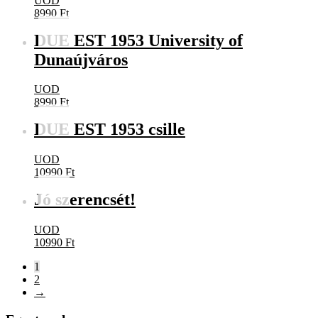
UOD
8990
Ft
DUE EST 1953 University of
Dunaújváros
UOD
8990
Ft
DUE EST 1953 csille
UOD
10990
Ft
Jó szerencsét!
UOD
10990
Ft
1
2
→