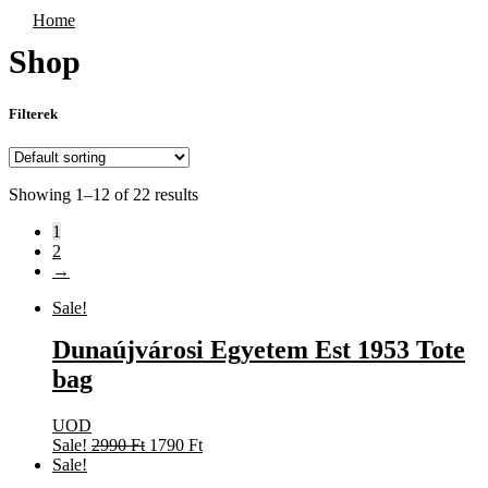
Home
Shop
Filterek
Showing 1–12 of 22 results
1
2
→
Sale!
Dunaújvárosi Egyetem Est 1953 Tote
bag
UOD
Original
Current
Sale!
2990
Ft
1790
Ft
price
price
Sale!
was:
is: