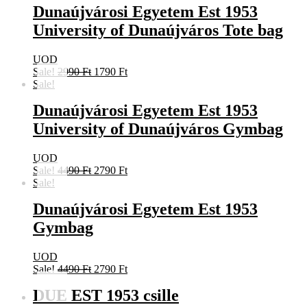
Dunaújvárosi Egyetem Est 1953
2990 Ft.
1790 Ft.
University of Dunaújváros Tote bag
UOD
Original
Current
Sale!
2990
Ft
1790
Ft
price
price
Sale!
was:
is:
Dunaújvárosi Egyetem Est 1953
2990 Ft.
1790 Ft.
University of Dunaújváros Gymbag
UOD
Original
Current
Sale!
4490
Ft
2790
Ft
price
price
Sale!
was:
is:
Dunaújvárosi Egyetem Est 1953
4490 Ft.
2790 Ft.
Gymbag
UOD
Original
Current
Sale!
4490
Ft
2790
Ft
price
price
DUE EST 1953 csille
was:
is:
4490 Ft.
2790 Ft.