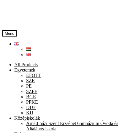
Skip
Skip
to
to
navigation
content
Menu
All Products
Egyetemek
EFOTT
SZE
PE
SZFE
BGE
PPKE
DUE
KU
Középiskolák
Árpád-házi Szent Erzsébet Gimnázium Óvoda és
Általános Iskola