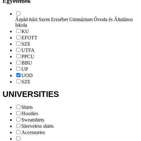
Egyetemek
Árpád-házi Szent Erzsébet Gimnázium Óvoda és Általános
Iskola
KU
EFOTT
SZE
UTFA
PPCU
BBU
UP
UOD
SZE
Shirts
Hoodies
Sweatshirts
Sleeveless shirts
Accessories