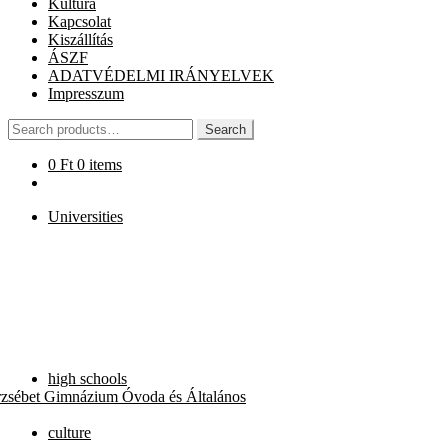
Kultúra
Kapcsolat
Kiszállítás
ÁSZF
ADATVÉDELMI IRÁNYELVEK
Impresszum
Search
Search
for:
0
Ft
0 items
Universities
high schools
rzsébet Gimnázium Óvoda és Általános
culture