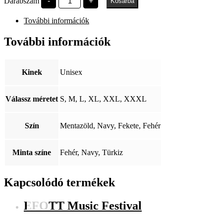
Darabszám
-
+
Kosárba
of
Pannonia
További információk
címerrel
mennyiség
További információk
Kinek
Unisex
Válassz méretet
S, M, L, XL, XXL, XXXL
Szín
Mentazöld, Navy, Fekete, Fehér
Minta színe
Fehér, Navy, Türkiz
Kapcsolódó termékek
EFOTT Music Festival