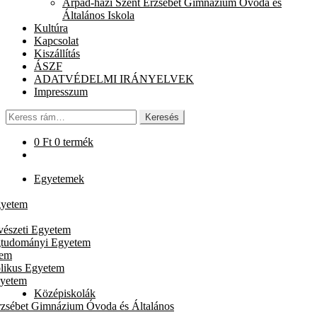
Árpád-házi Szent Erzsébet Gimnázium Óvoda és
chi
Általános Iskola
me
Kultúra
Kapcsolat
Kiszállítás
ÁSZF
ADATVÉDELMI IRÁNYELVEK
Impresszum
Keresés
Keresés
a
következőre:
0
Ft
0 termék
Egyetemek
gyetem
vészeti Egyetem
gtudományi Egyetem
tem
likus Egyetem
gyetem
Középiskolák
rzsébet Gimnázium Óvoda és Általános