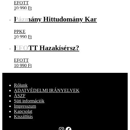
EFOTT
10 990
Ft
Pázmány Hittudomány Kar
PPKE
10 990
Ft
EFOTT Hazakísérsz?
EFOTT
10 990
Ft
Rólunk
ADATVÉDELMI IRÁNYELVEK
ÁSZF
Süti információk
Impresszum
Kapcsolat
Kiszállítás
Instagram
Facebook