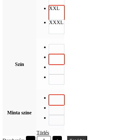
XXL
XXXL
Szín
Minta színe
Törlés
University