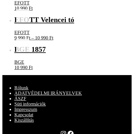
EFOTT
10 990
Ft
EFOTT Velencei tó
EFOTT
Ártartomány:
9 990
Ft
–
10 990
Ft
9
BGE 1857
990 Ft
-
10
BGE
990 Ft
10 990
Ft
Rólunk
ADATVÉDELMI IRÁNYELVEK
ÁSZF
Süti információk
Impresszum
Kapcsolat
Kiszállítás
Instagram
Facebook