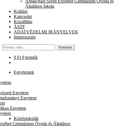
Árpád-házi Szent Erzsébet Gimnázium Óvoda és
chi
Általános Iskola
me
Kultúra
Kapcsolat
Kiszállítás
ÁSZF
ADATVÉDELMI IRÁNYELVEK
Impresszum
Keresés
Keresés
a
következőre:
0
Ft
0 termék
Egyetemek
gyetem
vészeti Egyetem
gtudományi Egyetem
tem
likus Egyetem
gyetem
Középiskolák
rzsébet Gimnázium Óvoda és Általános