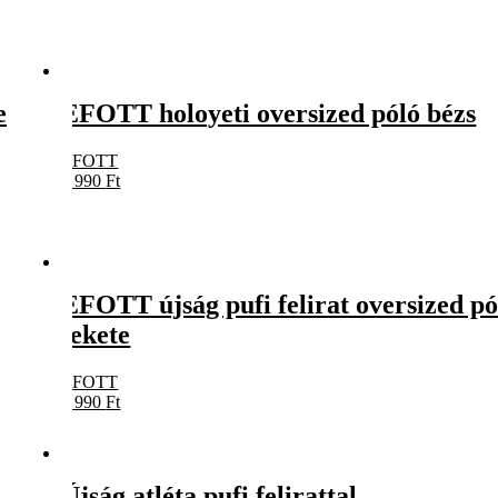
e
EFOTT holoyeti oversized póló bézs
EFOTT
7 990
Ft
EFOTT újság pufi felirat oversized pó
fekete
EFOTT
7 990
Ft
Újság atléta pufi felirattal