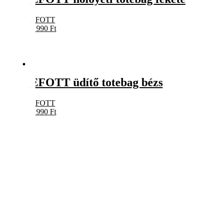
EFOTT
3 990
Ft
EFOTT üdítő totebag bézs
EFOTT
3 990
Ft