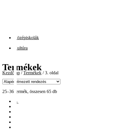
Középiskolák
Kultúra
Termékek
Kezdőlap
/
Termékek
/
3. oldal
25–36 termék, összesen 65 db
←
1
2
3
4
5