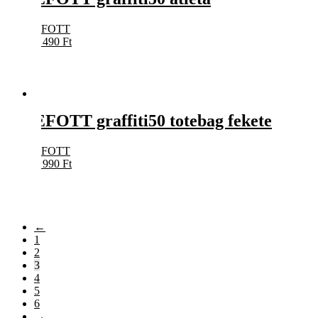
EFOTT
5 490
Ft
EFOTT graffiti50 totebag fekete
EFOTT
3 990
Ft
←
1
2
3
4
5
6
→