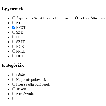
Egyetemek
Árpád-házi Szent Erzsébet Gimnázium Óvoda és Általános 
KU
EFOTT
SZE
PE
SZFE
BGE
PPKE
DUE
Kategóriák
Pólók
Kapucnis pulóverek
Hosszú ujjú pulóverek
Trikók
Kiegészítők