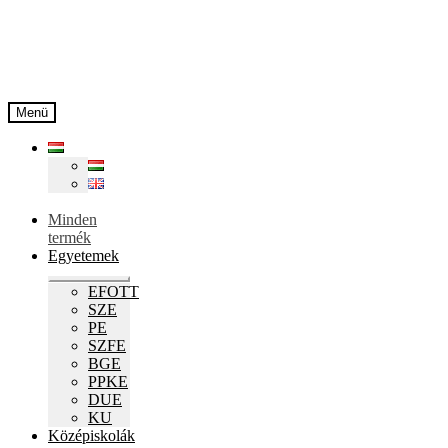
Ugrás
Kilépés
a
a
navigációhoz
tartalomba
Menü
Minden
termék
Egyetemek
Expand
EFOTT
child
SZE
menu
PE
SZFE
BGE
PPKE
DUE
KU
Középiskolák