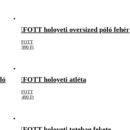
EFOTT holoyeti oversized póló fehér
EFOTT
7 990
Ft
ló
EFOTT holoyeti atléta
EFOTT
5 490
Ft
EFOTT holoyeti totebag fekete