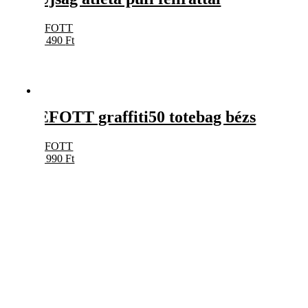
EFOTT
5 490
Ft
EFOTT graffiti50 totebag bézs
EFOTT
3 990
Ft