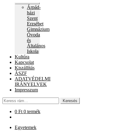
Expand
Árpád-
child
házi
menu
Szent
Erzsébet
Gimnázium
Óvoda
és
Általános
Iskola
Kultúra
Kapcsolat
Kiszállítás
ÁSZF
ADATVÉDELMI
IRÁNYELVEK
Impresszum
Keresés
Keresés
a
következőre:
0
Ft
0 termék
Egyetemek