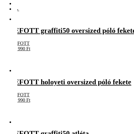
6
→
EFOTT graffiti50 oversized póló feket
EFOTT
7 990
Ft
EFOTT holoyeti oversized póló fekete
EFOTT
7 990
Ft
EFOTT graffiti50 atléta