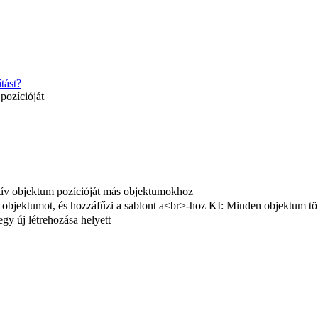
tást?
pozícióját
tív objektum pozícióját más objektumokhoz
 objektumot, és hozzáfűzi a sablont a<br>-hoz KI: Minden objektum törlé
egy új létrehozása helyett