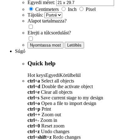
Egyedi méret:
Centimeters
Inch
Pixel
Tájolás:
Alapot tartalmazza?
Elrejti a túlcsordulást?
Nyomtassa most
Letöltés
Súgó
Quick help
Hot keys
Egyedi
Körülbelül
ctrl
+
a
Select all objects
ctrl
+
d
Double the activate object
ctrl
+
e
Clear all objects
ctrl
+
s
Save current stage to my design
ctrl
+
o
Open a file to import design
ctrl
+
p
Print
ctrl
+
+
Zoom out
ctrl
+
-
Zoom in
ctrl
+
0
Reset zoom
ctrl
+
z
Undo changes
ctrl
+
shift
+
z
Redo changes