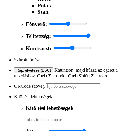
Polak
Stan
Fényerő:
Telítettség:
Kontraszt:
Szűrők törlése
Kattintson, majd húzza az egeret a
Rajz elvetése (ESC)
rajzoláshoz.
Ctrl+Z
= undo,
Ctrl+Shift+Z
= redo
QRCode szöveg
Kitöltési lehetőségek
Kitöltési lehetőségek