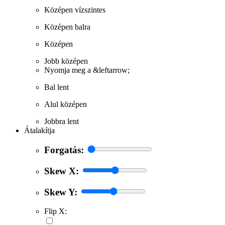
Középen vízszintes
Középen balra
Középen
Jobb középen
Nyomja meg a &leftarrow;
Bal lent
Alul középen
Jobbra lent
Átalakítja
Forgatás:
Skew X:
Skew Y:
Flip X: