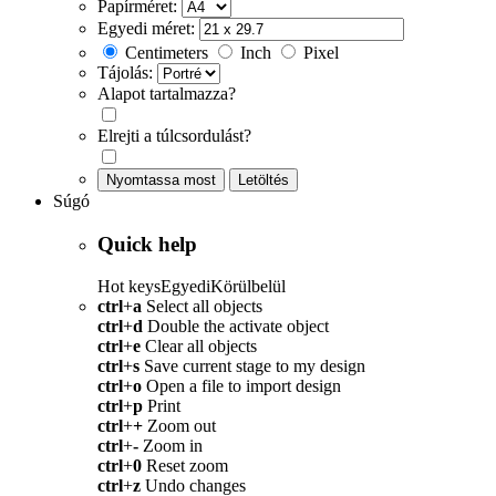
Papírméret:
Egyedi méret:
Centimeters
Inch
Pixel
Tájolás:
Alapot tartalmazza?
Elrejti a túlcsordulást?
Nyomtassa most
Letöltés
Súgó
Quick help
Hot keys
Egyedi
Körülbelül
ctrl
+
a
Select all objects
ctrl
+
d
Double the activate object
ctrl
+
e
Clear all objects
ctrl
+
s
Save current stage to my design
ctrl
+
o
Open a file to import design
ctrl
+
p
Print
ctrl
+
+
Zoom out
ctrl
+
-
Zoom in
ctrl
+
0
Reset zoom
ctrl
+
z
Undo changes