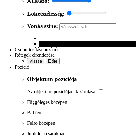
Átlátszó:
Löketszélesség:
Vonás színe:
Csoportosítási pozíció
Rétegek elrendezése
Vissza
Előre
Pozíció
Objektum pozíciója
Az objektum pozíciójának zárolása:
Függőleges középen
Bal fent
Felső középen
Jobb felső sarokban