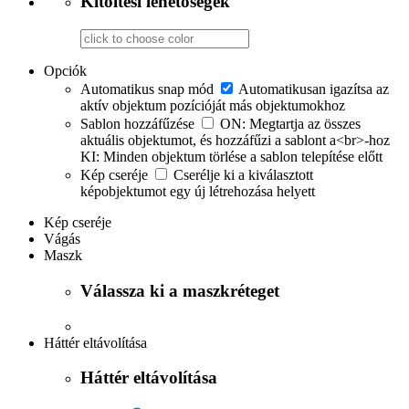
Kitöltési lehetőségek
Opciók
Automatikus snap mód
Automatikusan igazítsa az
aktív objektum pozícióját más objektumokhoz
Sablon hozzáfűzése
ON: Megtartja az összes
aktuális objektumot, és hozzáfűzi a sablont a<br>-hoz
KI: Minden objektum törlése a sablon telepítése előtt
Kép cseréje
Cserélje ki a kiválasztott
képobjektumot egy új létrehozása helyett
Kép cseréje
Vágás
Maszk
Válassza ki a maszkréteget
Háttér eltávolítása
Háttér eltávolítása