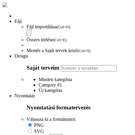
Fájl
Fájl importálása
(Ctrl+O)
Összes törlése
(Ctrl+E)
Mentés a Saját tervek közé
(Ctrl+S)
Design
Saját terveim
Minden kategória
Category #1
Új kategória
Nyomtatás
Nyomtatási formatervezés
Válassza ki a formátumot:
PNG
SVG