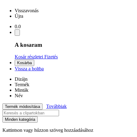
Visszavonás
Újra
0.0
A kosaram
Kosár részletei
Fizetés
Kosárba
Vissza a boltba
Dizájn
Termék
Minták
Név
Továbbiak
Termék módosítása
Minden kategória
Kattintson vagy húzzon szöveg hozzáadásához