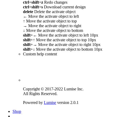
ctrl
+
shift
+
z
Redo changes
ctrl
+
shift
+
s
Download current design
delete
Delete the activate object
←
Move the activate object to left
↑
Move the activate object to top
→
Move the activate object to right
↓
Move the activate object to bottom
shift
+
←
Move the activate object to left 10px
shift
+
↑
Move the activate object to top 10px
shift
+
→
Move the activate object to right 10px
shift
+
↓
Move the activate object to bottom 10px
Custom help content
Copyright © 2017-2022 Lumise Inc.
All Rights Reserved.
Powered by
Lumise
version 2.0.1
Shop