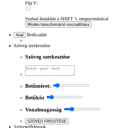
Flip Y:
Szabad átalakítás a SHIFT ⤡ megnyomásával
Minden transzformáció visszaállítása
Betűcsalád
Arial
Szöveg szerkesztése
Szöveg szerkesztése
Betűméret:
Betűköz
Vonalmagasság
SZÖVEG FRISSÍTÉSE
Szövegeffektusok