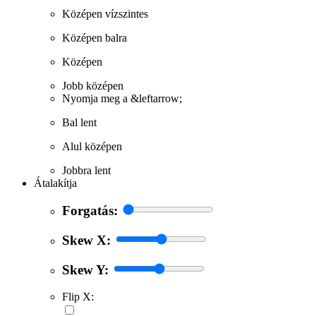
Középen vízszintes
Középen balra
Középen
Jobb középen
Nyomja meg a &leftarrow;
Bal lent
Alul középen
Jobbra lent
Átalakítja
Forgatás:
Skew X:
Skew Y:
Flip X: