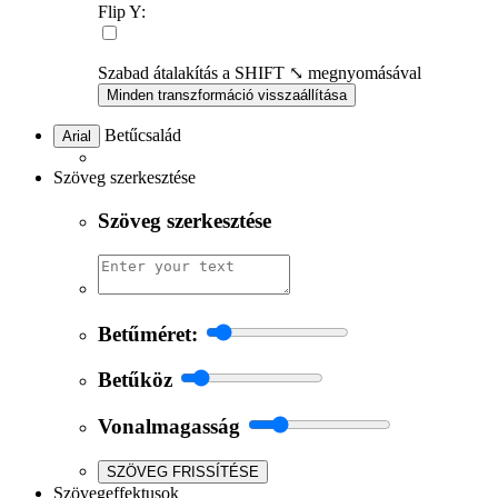
Flip Y:
Szabad átalakítás a SHIFT ⤡ megnyomásával
Minden transzformáció visszaállítása
Betűcsalád
Arial
Szöveg szerkesztése
Szöveg szerkesztése
Betűméret:
Betűköz
Vonalmagasság
SZÖVEG FRISSÍTÉSE
Szövegeffektusok