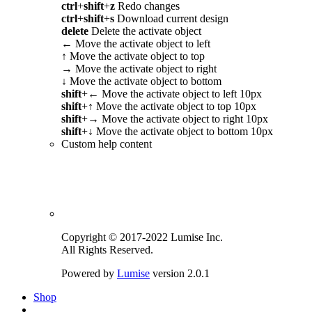
ctrl
+
shift
+
z
Redo changes
ctrl
+
shift
+
s
Download current design
delete
Delete the activate object
←
Move the activate object to left
↑
Move the activate object to top
→
Move the activate object to right
↓
Move the activate object to bottom
shift
+
←
Move the activate object to left 10px
shift
+
↑
Move the activate object to top 10px
shift
+
→
Move the activate object to right 10px
shift
+
↓
Move the activate object to bottom 10px
Custom help content
Copyright © 2017-2022 Lumise Inc.
All Rights Reserved.
Powered by
Lumise
version 2.0.1
Shop