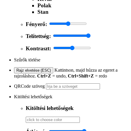
Polak
Stan
Fényerő:
Telítettség:
Kontraszt:
Szűrők törlése
Kattintson, majd húzza az egeret a
Rajz elvetése (ESC)
rajzoláshoz.
Ctrl+Z
= undo,
Ctrl+Shift+Z
= redo
QRCode szöveg
Kitöltési lehetőségek
Kitöltési lehetőségek