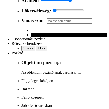
Átlátszó:
Löketszélesség:
Vonás színe:
Csoportosítási pozíció
Rétegek elrendezése
Vissza
Előre
Pozíció
Objektum pozíciója
Az objektum pozíciójának zárolása:
Függőleges középen
Bal fent
Felső középen
Jobb felső sarokban