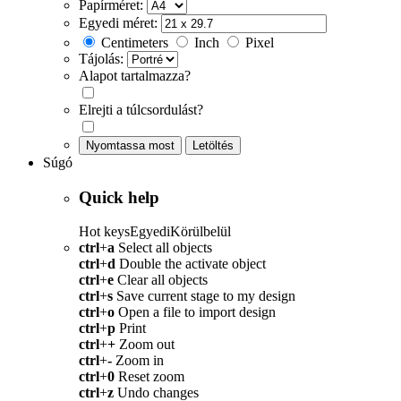
Papírméret:
Egyedi méret:
Centimeters
Inch
Pixel
Tájolás:
Alapot tartalmazza?
Elrejti a túlcsordulást?
Nyomtassa most
Letöltés
Súgó
Quick help
Hot keys
Egyedi
Körülbelül
ctrl
+
a
Select all objects
ctrl
+
d
Double the activate object
ctrl
+
e
Clear all objects
ctrl
+
s
Save current stage to my design
ctrl
+
o
Open a file to import design
ctrl
+
p
Print
ctrl
+
+
Zoom out
ctrl
+
-
Zoom in
ctrl
+
0
Reset zoom
ctrl
+
z
Undo changes