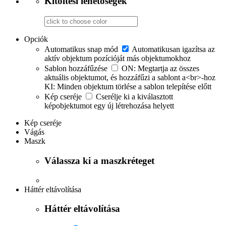
Kitöltési lehetőségek
Opciók
Automatikus snap mód
Automatikusan igazítsa az
aktív objektum pozícióját más objektumokhoz
Sablon hozzáfűzése
ON: Megtartja az összes
aktuális objektumot, és hozzáfűzi a sablont a<br>-hoz
KI: Minden objektum törlése a sablon telepítése előtt
Kép cseréje
Cserélje ki a kiválasztott
képobjektumot egy új létrehozása helyett
Kép cseréje
Vágás
Maszk
Válassza ki a maszkréteget
Háttér eltávolítása
Háttér eltávolítása