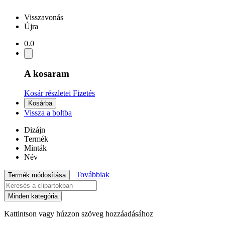
Visszavonás
Újra
0.0
A kosaram
Kosár részletei
Fizetés
Kosárba
Vissza a boltba
Dizájn
Termék
Minták
Név
Továbbiak
Termék módosítása
Minden kategória
Kattintson vagy húzzon szöveg hozzáadásához