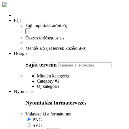
Fájl
Fájl importálása
(Ctrl+O)
Összes törlése
(Ctrl+E)
Mentés a Saját tervek közé
(Ctrl+S)
Design
Saját terveim
Minden kategória
Category #1
Új kategória
Nyomtatás
Nyomtatási formatervezés
Válassza ki a formátumot:
PNG
SVG