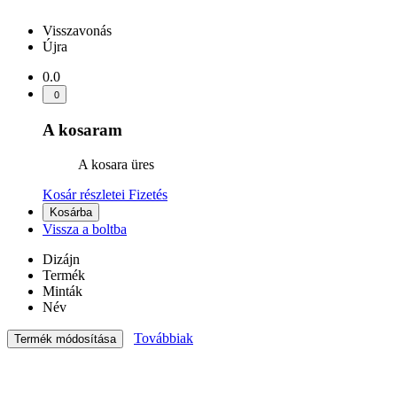
Visszavonás
Újra
0.0
0
A kosaram
A kosara üres
Kosár részletei
Fizetés
Kosárba
Vissza a boltba
Dizájn
Termék
Minták
Név
Továbbiak
Termék módosítása