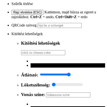
Szűrők törlése
Kattintson, majd húzza az egeret a
Rajz elvetése (ESC)
rajzoláshoz.
Ctrl+Z
= undo,
Ctrl+Shift+Z
= redo
QRCode szöveg
Kitöltési lehetőségek
Kitöltési lehetőségek
Átlátszó:
Löketszélesség:
Vonás színe: