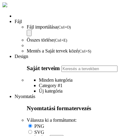
Fájl
Fájl importálása
(Ctrl+O)
Összes törlése
(Ctrl+E)
Mentés a Saját tervek közé
(Ctrl+S)
Design
Saját terveim
Minden kategória
Category #1
Új kategória
Nyomtatás
Nyomtatási formatervezés
Válassza ki a formátumot:
PNG
SVG