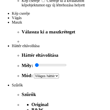
Kép cseréje
Cserélje ki a kiválasztott
képobjektumot egy új létrehozása helyett
Kép cseréje
Vágás
Maszk
Válassza ki a maszkréteget
Háttér eltávolítása
Háttér eltávolítása
Mély:
Mód:
Szűrők
Szűrők
Original
B&W