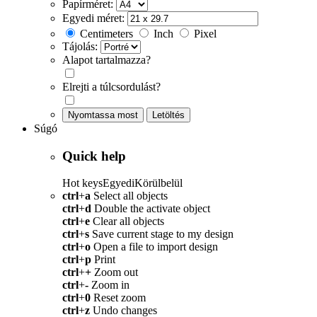
Papírméret:
Egyedi méret:
Centimeters
Inch
Pixel
Tájolás:
Alapot tartalmazza?
Elrejti a túlcsordulást?
Nyomtassa most
Letöltés
Súgó
Quick help
Hot keys
Egyedi
Körülbelül
ctrl
+
a
Select all objects
ctrl
+
d
Double the activate object
ctrl
+
e
Clear all objects
ctrl
+
s
Save current stage to my design
ctrl
+
o
Open a file to import design
ctrl
+
p
Print
ctrl
+
+
Zoom out
ctrl
+
-
Zoom in
ctrl
+
0
Reset zoom
ctrl
+
z
Undo changes