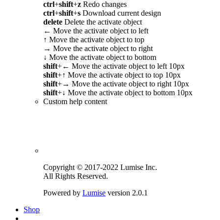
ctrl
+
shift
+
z
Redo changes
ctrl
+
shift
+
s
Download current design
delete
Delete the activate object
←
Move the activate object to left
↑
Move the activate object to top
→
Move the activate object to right
↓
Move the activate object to bottom
shift
+
←
Move the activate object to left 10px
shift
+
↑
Move the activate object to top 10px
shift
+
→
Move the activate object to right 10px
shift
+
↓
Move the activate object to bottom 10px
Custom help content
Copyright © 2017-2022 Lumise Inc.
All Rights Reserved.
Powered by
Lumise
version 2.0.1
Shop