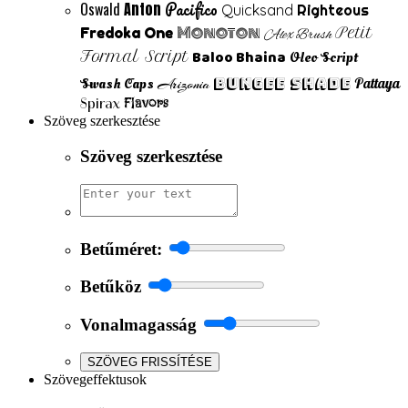
Pacifico
Oswald
Anton
Quicksand
Righteous
Monoton
Fredoka One
Petit
Alex Brush
Baloo Bhaina
Formal Script
Oleo Script
Swash Caps
Bungee Shade
Pattaya
Arizonia
Flavors
Spirax
Szöveg szerkesztése
Szöveg szerkesztése
Betűméret:
Betűköz
Vonalmagasság
SZÖVEG FRISSÍTÉSE
Szövegeffektusok