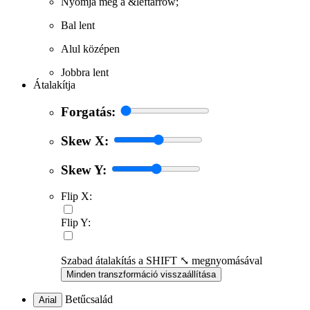
Nyomja meg a &leftarrow;
Bal lent
Alul középen
Jobbra lent
Átalakítja
Forgatás:
Skew X:
Skew Y:
Flip X:
Flip Y:
Szabad átalakítás a SHIFT ⤡ megnyomásával
Minden transzformáció visszaállítása
Betűcsalád
Arial