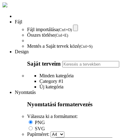
Fájl
Fájl importálása
(Ctrl+O)
Összes törlése
(Ctrl+E)
Mentés a Saját tervek közé
(Ctrl+S)
Design
Saját terveim
Minden kategória
Category #1
Új kategória
Nyomtatás
Nyomtatási formatervezés
Válassza ki a formátumot:
PNG
SVG
Papírméret: