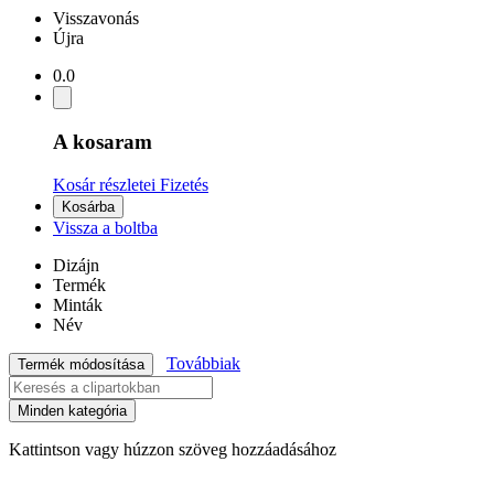
Visszavonás
Újra
0.0
A kosaram
Kosár részletei
Fizetés
Kosárba
Vissza a boltba
Dizájn
Termék
Minták
Név
Továbbiak
Termék módosítása
Minden kategória
Kattintson vagy húzzon szöveg hozzáadásához