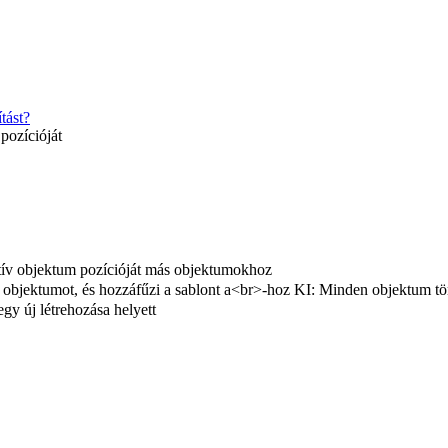
tást?
pozícióját
tív objektum pozícióját más objektumokhoz
 objektumot, és hozzáfűzi a sablont a<br>-hoz KI: Minden objektum törlé
egy új létrehozása helyett