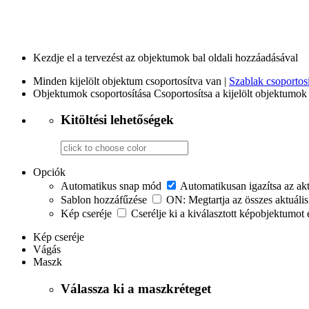
Kezdje el a tervezést az objektumok bal oldali hozzáadásával
Minden kijelölt objektum csoportosítva van |
Szablak csoportosí
Objektumok csoportosítása
Csoportosítsa a kijelölt objektumok 
Kitöltési lehetőségek
Opciók
Automatikus snap mód
Automatikusan igazítsa az ak
Sablon hozzáfűzése
ON: Megtartja az összes aktuális
Kép cseréje
Cserélje ki a kiválasztott képobjektumot 
Kép cseréje
Vágás
Maszk
Válassza ki a maszkréteget