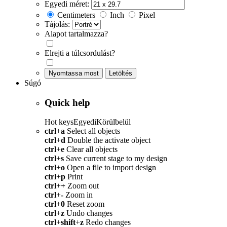
Egyedi méret:
Centimeters
Inch
Pixel
Tájolás:
Alapot tartalmazza?
Elrejti a túlcsordulást?
Nyomtassa most
Letöltés
Súgó
Quick help
Hot keys
Egyedi
Körülbelül
ctrl
+
a
Select all objects
ctrl
+
d
Double the activate object
ctrl
+
e
Clear all objects
ctrl
+
s
Save current stage to my design
ctrl
+
o
Open a file to import design
ctrl
+
p
Print
ctrl
+
+
Zoom out
ctrl
+
-
Zoom in
ctrl
+
0
Reset zoom
ctrl
+
z
Undo changes
ctrl
+
shift
+
z
Redo changes