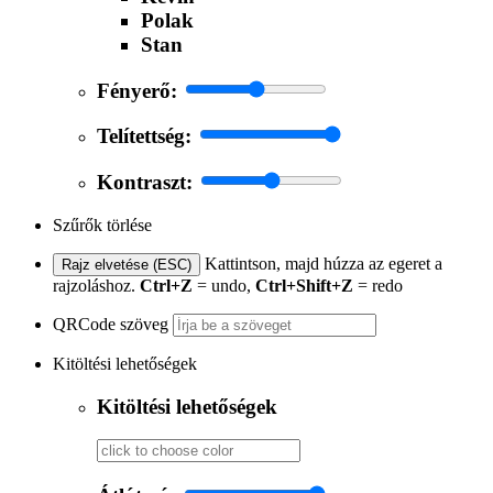
Polak
Stan
Fényerő:
Telítettség:
Kontraszt:
Szűrők törlése
Kattintson, majd húzza az egeret a
Rajz elvetése (ESC)
rajzoláshoz.
Ctrl+Z
= undo,
Ctrl+Shift+Z
= redo
QRCode szöveg
Kitöltési lehetőségek
Kitöltési lehetőségek