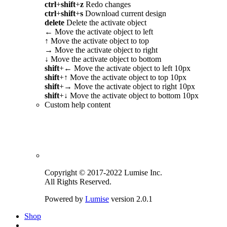
ctrl
+
shift
+
z
Redo changes
ctrl
+
shift
+
s
Download current design
delete
Delete the activate object
←
Move the activate object to left
↑
Move the activate object to top
→
Move the activate object to right
↓
Move the activate object to bottom
shift
+
←
Move the activate object to left 10px
shift
+
↑
Move the activate object to top 10px
shift
+
→
Move the activate object to right 10px
shift
+
↓
Move the activate object to bottom 10px
Custom help content
Copyright © 2017-2022 Lumise Inc.
All Rights Reserved.
Powered by
Lumise
version 2.0.1
Shop