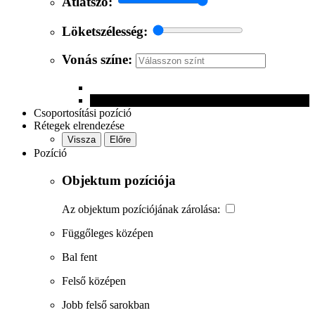
Átlátszó:
Löketszélesség:
Vonás színe:
Csoportosítási pozíció
Rétegek elrendezése
Vissza
Előre
Pozíció
Objektum pozíciója
Az objektum pozíciójának zárolása:
Függőleges középen
Bal fent
Felső középen
Jobb felső sarokban