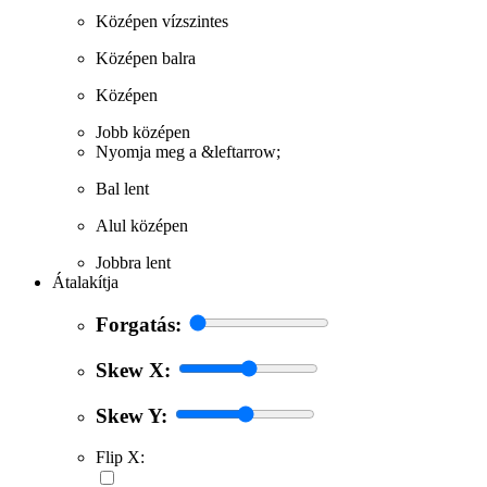
Középen vízszintes
Középen balra
Középen
Jobb középen
Nyomja meg a &leftarrow;
Bal lent
Alul középen
Jobbra lent
Átalakítja
Forgatás:
Skew X:
Skew Y:
Flip X: