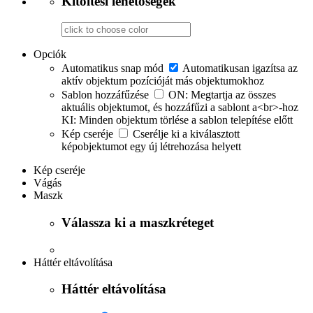
Kitöltési lehetőségek
Opciók
Automatikus snap mód
Automatikusan igazítsa az
aktív objektum pozícióját más objektumokhoz
Sablon hozzáfűzése
ON: Megtartja az összes
aktuális objektumot, és hozzáfűzi a sablont a<br>-hoz
KI: Minden objektum törlése a sablon telepítése előtt
Kép cseréje
Cserélje ki a kiválasztott
képobjektumot egy új létrehozása helyett
Kép cseréje
Vágás
Maszk
Válassza ki a maszkréteget
Háttér eltávolítása
Háttér eltávolítása