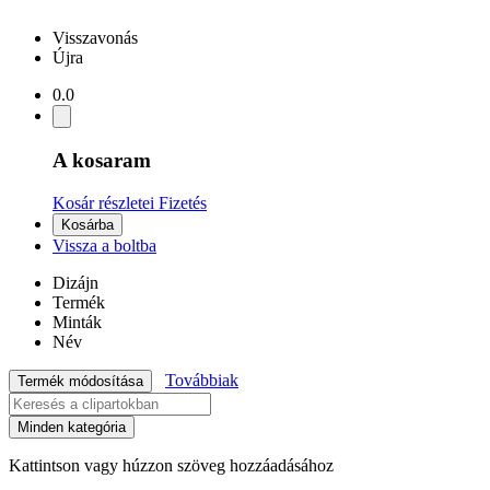
Visszavonás
Újra
0.0
A kosaram
Kosár részletei
Fizetés
Kosárba
Vissza a boltba
Dizájn
Termék
Minták
Név
Továbbiak
Termék módosítása
Minden kategória
Kattintson vagy húzzon szöveg hozzáadásához