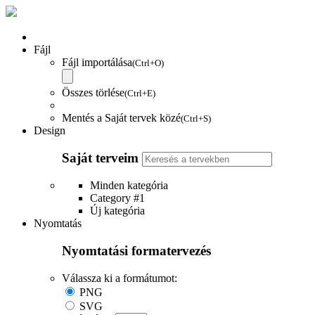
Fájl
Fájl importálása
(Ctrl+O)
Összes törlése
(Ctrl+E)
Mentés a Saját tervek közé
(Ctrl+S)
Design
Saját terveim
Minden kategória
Category #1
Új kategória
Nyomtatás
Nyomtatási formatervezés
Válassza ki a formátumot:
PNG
SVG