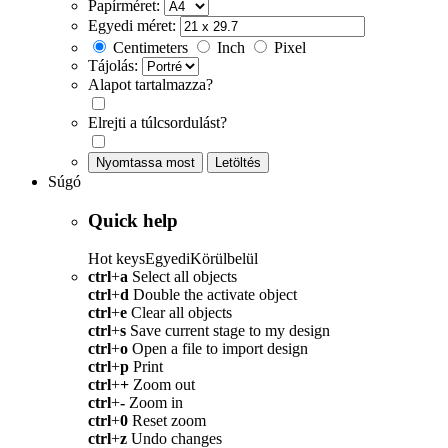
Papírméret:
Egyedi méret:
Centimeters
Inch
Pixel
Tájolás:
Alapot tartalmazza?
Elrejti a túlcsordulást?
Nyomtassa most
Letöltés
Súgó
Quick help
Hot keys
Egyedi
Körülbelül
ctrl
+
a
Select all objects
ctrl
+
d
Double the activate object
ctrl
+
e
Clear all objects
ctrl
+
s
Save current stage to my design
ctrl
+
o
Open a file to import design
ctrl
+
p
Print
ctrl
+
+
Zoom out
ctrl
+
-
Zoom in
ctrl
+
0
Reset zoom
ctrl
+
z
Undo changes