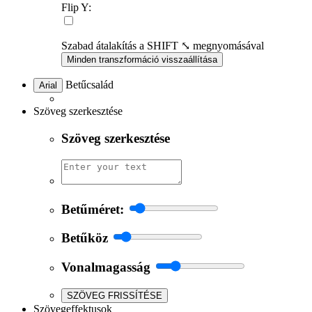
Flip Y:
Szabad átalakítás a SHIFT ⤡ megnyomásával
Minden transzformáció visszaállítása
Betűcsalád
Arial
Szöveg szerkesztése
Szöveg szerkesztése
Betűméret:
Betűköz
Vonalmagasság
SZÖVEG FRISSÍTÉSE
Szövegeffektusok