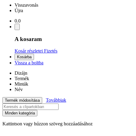
Visszavonás
Újra
0.0
A kosaram
Kosár részletei
Fizetés
Kosárba
Vissza a boltba
Dizájn
Termék
Minták
Név
Továbbiak
Termék módosítása
Minden kategória
Kattintson vagy húzzon szöveg hozzáadásához