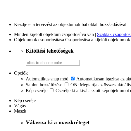
Kezdje el a tervezést az objektumok bal oldali hozzáadásával
Minden kijelölt objektum csoportosítva van |
Szablak csoportosí
Objektumok csoportosítása
Csoportosítsa a kijelölt objektumok 
Kitöltési lehetőségek
Opciók
Automatikus snap mód
Automatikusan igazítsa az ak
Sablon hozzáfűzése
ON: Megtartja az összes aktuális
Kép cseréje
Cserélje ki a kiválasztott képobjektumot 
Kép cseréje
Vágás
Maszk
Válassza ki a maszkréteget