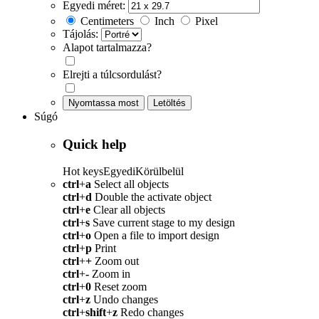
Egyedi méret:
Centimeters
Inch
Pixel
Tájolás:
Alapot tartalmazza?
Elrejti a túlcsordulást?
Nyomtassa most
Letöltés
Súgó
Quick help
Hot keys
Egyedi
Körülbelül
ctrl
+
a
Select all objects
ctrl
+
d
Double the activate object
ctrl
+
e
Clear all objects
ctrl
+
s
Save current stage to my design
ctrl
+
o
Open a file to import design
ctrl
+
p
Print
ctrl
+
+
Zoom out
ctrl
+
-
Zoom in
ctrl
+
0
Reset zoom
ctrl
+
z
Undo changes
ctrl
+
shift
+
z
Redo changes