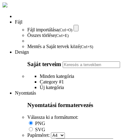
Fájl
Fájl importálása
(Ctrl+O)
Összes törlése
(Ctrl+E)
Mentés a Saját tervek közé
(Ctrl+S)
Design
Saját terveim
Minden kategória
Category #1
Új kategória
Nyomtatás
Nyomtatási formatervezés
Válassza ki a formátumot:
PNG
SVG
Papírméret: