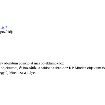
tást?
pozícióját
tív objektum pozícióját más objektumokhoz
 objektumot, és hozzáfűzi a sablont a<br>-hoz KI: Minden objektum törlé
egy új létrehozása helyett