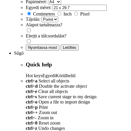
Papírméret:
Egyedi méret:
Centimeters
Inch
Pixel
Tájolás:
Alapot tartalmazza?
Elrejti a túlcsordulást?
Nyomtassa most
Letöltés
Súgó
Quick help
Hot keys
Egyedi
Körülbelül
ctrl
+
a
Select all objects
ctrl
+
d
Double the activate object
ctrl
+
e
Clear all objects
ctrl
+
s
Save current stage to my design
ctrl
+
o
Open a file to import design
ctrl
+
p
Print
ctrl
+
+
Zoom out
ctrl
+
-
Zoom in
ctrl
+
0
Reset zoom
ctrl
+
z
Undo changes