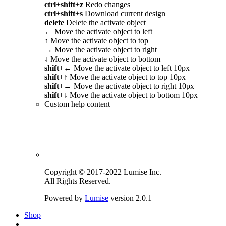
ctrl
+
shift
+
z
Redo changes
ctrl
+
shift
+
s
Download current design
delete
Delete the activate object
←
Move the activate object to left
↑
Move the activate object to top
→
Move the activate object to right
↓
Move the activate object to bottom
shift
+
←
Move the activate object to left 10px
shift
+
↑
Move the activate object to top 10px
shift
+
→
Move the activate object to right 10px
shift
+
↓
Move the activate object to bottom 10px
Custom help content
Copyright © 2017-2022 Lumise Inc.
All Rights Reserved.
Powered by
Lumise
version 2.0.1
Shop