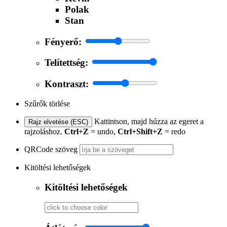
Polak
Stan
Fényerő:
Telítettség:
Kontraszt:
Szűrők törlése
Kattintson, majd húzza az egeret a
Rajz elvetése (ESC)
rajzoláshoz.
Ctrl+Z
= undo,
Ctrl+Shift+Z
= redo
QRCode szöveg
Kitöltési lehetőségek
Kitöltési lehetőségek