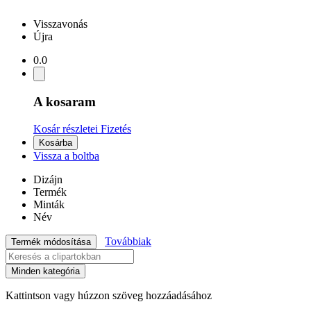
Visszavonás
Újra
0.0
A kosaram
Kosár részletei
Fizetés
Kosárba
Vissza a boltba
Dizájn
Termék
Minták
Név
Továbbiak
Termék módosítása
Minden kategória
Kattintson vagy húzzon szöveg hozzáadásához