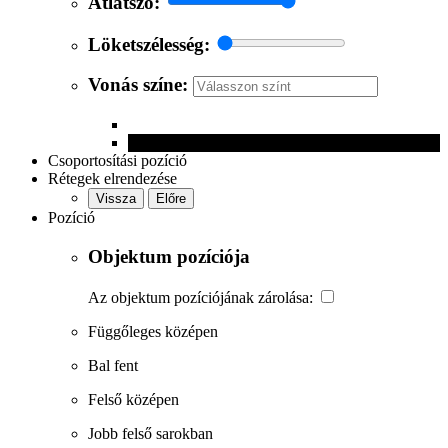
Átlátszó:
Löketszélesség:
Vonás színe:
Csoportosítási pozíció
Rétegek elrendezése
Vissza
Előre
Pozíció
Objektum pozíciója
Az objektum pozíciójának zárolása:
Függőleges középen
Bal fent
Felső középen
Jobb felső sarokban