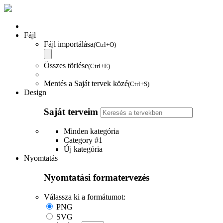
Fájl
Fájl importálása
(Ctrl+O)
Összes törlése
(Ctrl+E)
Mentés a Saját tervek közé
(Ctrl+S)
Design
Saját terveim
Minden kategória
Category #1
Új kategória
Nyomtatás
Nyomtatási formatervezés
Válassza ki a formátumot:
PNG
SVG