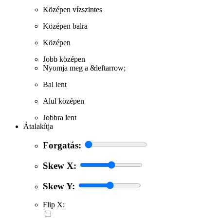
Középen vízszintes
Középen balra
Középen
Jobb középen
Nyomja meg a &leftarrow;
Bal lent
Alul középen
Jobbra lent
Átalakítja
Forgatás:
Skew X:
Skew Y:
Flip X: