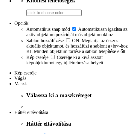
Kitöltési lehetőségek
Opciók
Automatikus snap mód
Automatikusan igazítsa az
aktív objektum pozícióját más objektumokhoz
Sablon hozzáfűzése
ON: Megtartja az összes
aktuális objektumot, és hozzáfűzi a sablont a<br>-hoz
KI: Minden objektum törlése a sablon telepítése előtt
Kép cseréje
Cserélje ki a kiválasztott
képobjektumot egy új létrehozása helyett
Kép cseréje
Vágás
Maszk
Válassza ki a maszkréteget
Háttér eltávolítása
Háttér eltávolítása