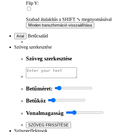
Flip Y:
Szabad átalakítás a SHIFT ⤡ megnyomásával
Minden transzformáció visszaállítása
Betűcsalád
Arial
Szöveg szerkesztése
Szöveg szerkesztése
Betűméret:
Betűköz
Vonalmagasság
SZÖVEG FRISSÍTÉSE
Szövegeffektusok