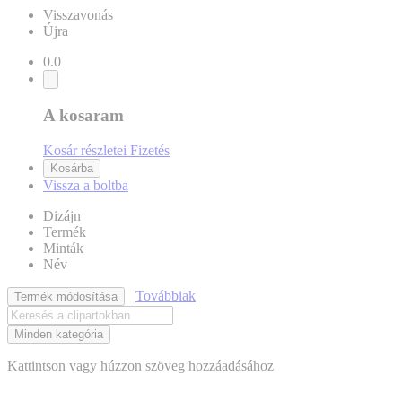
Visszavonás
Újra
0.0
A kosaram
Kosár részletei
Fizetés
Kosárba
Vissza a boltba
Dizájn
Termék
Minták
Név
Továbbiak
Termék módosítása
Minden kategória
Kattintson vagy húzzon szöveg hozzáadásához