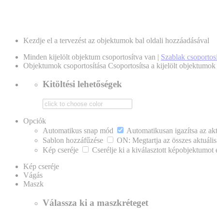
Kezdje el a tervezést az objektumok bal oldali hozzáadásával
Minden kijelölt objektum csoportosítva van |
Szablak csoportosí
Objektumok csoportosítása
Csoportosítsa a kijelölt objektumok 
Kitöltési lehetőségek
Opciók
Automatikus snap mód
Automatikusan igazítsa az ak
Sablon hozzáfűzése
ON: Megtartja az összes aktuális
Kép cseréje
Cserélje ki a kiválasztott képobjektumot 
Kép cseréje
Vágás
Maszk
Válassza ki a maszkréteget