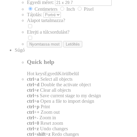
Egyedi méret:
Centimeters
Inch
Pixel
Tájolás:
Alapot tartalmazza?
Elrejti a túlcsordulást?
Nyomtassa most
Letöltés
Súgó
Quick help
Hot keys
Egyedi
Körülbelül
ctrl
+
a
Select all objects
ctrl
+
d
Double the activate object
ctrl
+
e
Clear all objects
ctrl
+
s
Save current stage to my design
ctrl
+
o
Open a file to import design
ctrl
+
p
Print
ctrl
+
+
Zoom out
ctrl
+
-
Zoom in
ctrl
+
0
Reset zoom
ctrl
+
z
Undo changes
ctrl
+
shift
+
z
Redo changes