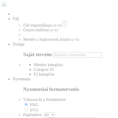
Fájl
Fájl importálása
(Ctrl+O)
Összes törlése
(Ctrl+E)
Mentés a Saját tervek közé
(Ctrl+S)
Design
Saját terveim
Minden kategória
Category #1
Új kategória
Nyomtatás
Nyomtatási formatervezés
Válassza ki a formátumot:
PNG
SVG
Papírméret: