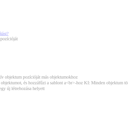
tást?
pozícióját
tív objektum pozícióját más objektumokhoz
 objektumot, és hozzáfűzi a sablont a<br>-hoz KI: Minden objektum törlé
egy új létrehozása helyett