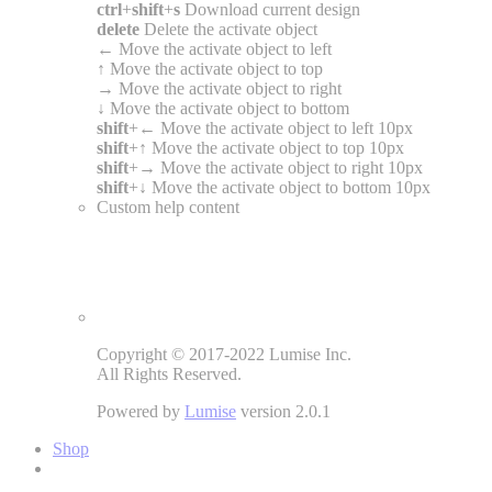
ctrl
+
shift
+
s
Download current design
delete
Delete the activate object
←
Move the activate object to left
↑
Move the activate object to top
→
Move the activate object to right
↓
Move the activate object to bottom
shift
+
←
Move the activate object to left 10px
shift
+
↑
Move the activate object to top 10px
shift
+
→
Move the activate object to right 10px
shift
+
↓
Move the activate object to bottom 10px
Custom help content
Copyright © 2017-2022 Lumise Inc.
All Rights Reserved.
Powered by
Lumise
version 2.0.1
Shop