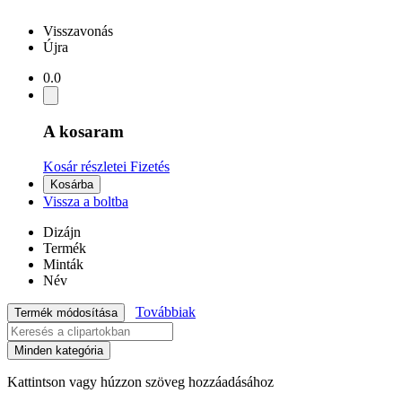
Visszavonás
Újra
0.0
A kosaram
Kosár részletei
Fizetés
Kosárba
Vissza a boltba
Dizájn
Termék
Minták
Név
Továbbiak
Termék módosítása
Minden kategória
Kattintson vagy húzzon szöveg hozzáadásához