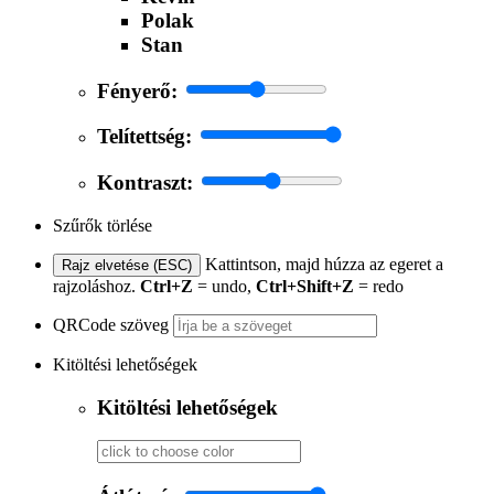
Polak
Stan
Fényerő:
Telítettség:
Kontraszt:
Szűrők törlése
Kattintson, majd húzza az egeret a
Rajz elvetése (ESC)
rajzoláshoz.
Ctrl+Z
= undo,
Ctrl+Shift+Z
= redo
QRCode szöveg
Kitöltési lehetőségek
Kitöltési lehetőségek