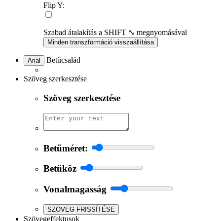
Flip Y:
Szabad átalakítás a SHIFT ⤡ megnyomásával
Minden transzformáció visszaállítása
Betűcsalád
Arial
Szöveg szerkesztése
Szöveg szerkesztése
Betűméret:
Betűköz
Vonalmagasság
SZÖVEG FRISSÍTÉSE
Szövegeffektusok