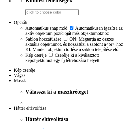
Kitöltési lehetőségek
Opciók
Automatikus snap mód
Automatikusan igazítsa az
aktív objektum pozícióját más objektumokhoz
Sablon hozzáfűzése
ON: Megtartja az összes
aktuális objektumot, és hozzáfűzi a sablont a<br>-hoz
KI: Minden objektum törlése a sablon telepítése előtt
Kép cseréje
Cserélje ki a kiválasztott
képobjektumot egy új létrehozása helyett
Kép cseréje
Vágás
Maszk
Válassza ki a maszkréteget
Háttér eltávolítása
Háttér eltávolítása