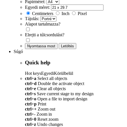
Papírméret:
Egyedi méret:
Centimeters
Inch
Pixel
Tájolás:
Alapot tartalmazza?
Elrejti a túlcsordulást?
Nyomtassa most
Letöltés
Súgó
Quick help
Hot keys
Egyedi
Körülbelül
ctrl
+
a
Select all objects
ctrl
+
d
Double the activate object
ctrl
+
e
Clear all objects
ctrl
+
s
Save current stage to my design
ctrl
+
o
Open a file to import design
ctrl
+
p
Print
ctrl
+
+
Zoom out
ctrl
+
-
Zoom in
ctrl
+
0
Reset zoom
ctrl
+
z
Undo changes