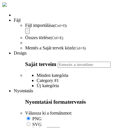
Fájl
Fájl importálása
(Ctrl+O)
Összes törlése
(Ctrl+E)
Mentés a Saját tervek közé
(Ctrl+S)
Design
Saját terveim
Minden kategória
Category #1
Új kategória
Nyomtatás
Nyomtatási formatervezés
Válassza ki a formátumot:
PNG
SVG