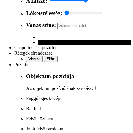
Átlátszó:
Löketszélesség:
Vonás színe:
Csoportosítási pozíció
Rétegek elrendezése
Vissza
Előre
Pozíció
Objektum pozíciója
Az objektum pozíciójának zárolása:
Függőleges középen
Bal fent
Felső középen
Jobb felső sarokban