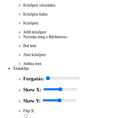
Középen vízszintes
Középen balra
Középen
Jobb középen
Nyomja meg a &leftarrow;
Bal lent
Alul középen
Jobbra lent
Átalakítja
Forgatás:
Skew X:
Skew Y:
Flip X: