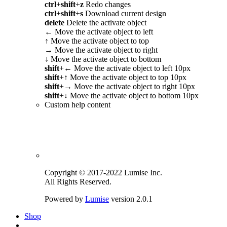
ctrl
+
shift
+
z
Redo changes
ctrl
+
shift
+
s
Download current design
delete
Delete the activate object
←
Move the activate object to left
↑
Move the activate object to top
→
Move the activate object to right
↓
Move the activate object to bottom
shift
+
←
Move the activate object to left 10px
shift
+
↑
Move the activate object to top 10px
shift
+
→
Move the activate object to right 10px
shift
+
↓
Move the activate object to bottom 10px
Custom help content
Copyright © 2017-2022 Lumise Inc.
All Rights Reserved.
Powered by
Lumise
version 2.0.1
Shop