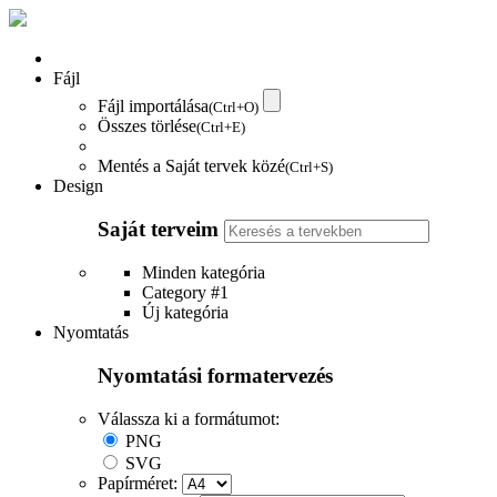
Fájl
Fájl importálása
(Ctrl+O)
Összes törlése
(Ctrl+E)
Mentés a Saját tervek közé
(Ctrl+S)
Design
Saját terveim
Minden kategória
Category #1
Új kategória
Nyomtatás
Nyomtatási formatervezés
Válassza ki a formátumot:
PNG
SVG
Papírméret: