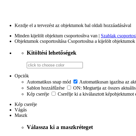
Kezdje el a tervezést az objektumok bal oldali hozzáadásával
Minden kijelölt objektum csoportosítva van |
Szablak csoportosí
Objektumok csoportosítása
Csoportosítsa a kijelölt objektumok 
Kitöltési lehetőségek
Opciók
Automatikus snap mód
Automatikusan igazítsa az ak
Sablon hozzáfűzése
ON: Megtartja az összes aktuális
Kép cseréje
Cserélje ki a kiválasztott képobjektumot 
Kép cseréje
Vágás
Maszk
Válassza ki a maszkréteget