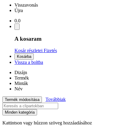
Visszavonás
Újra
0.0
A kosaram
Kosár részletei
Fizetés
Kosárba
Vissza a boltba
Dizájn
Termék
Minták
Név
Továbbiak
Termék módosítása
Minden kategória
Kattintson vagy húzzon szöveg hozzáadásához