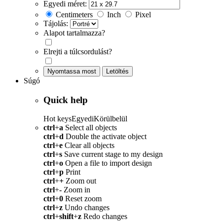
Egyedi méret:
Centimeters
Inch
Pixel
Tájolás:
Alapot tartalmazza?
Elrejti a túlcsordulást?
Nyomtassa most
Letöltés
Súgó
Quick help
Hot keys
Egyedi
Körülbelül
ctrl
+
a
Select all objects
ctrl
+
d
Double the activate object
ctrl
+
e
Clear all objects
ctrl
+
s
Save current stage to my design
ctrl
+
o
Open a file to import design
ctrl
+
p
Print
ctrl
+
+
Zoom out
ctrl
+
-
Zoom in
ctrl
+
0
Reset zoom
ctrl
+
z
Undo changes
ctrl
+
shift
+
z
Redo changes