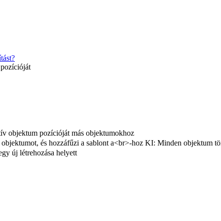
tást?
pozícióját
tív objektum pozícióját más objektumokhoz
 objektumot, és hozzáfűzi a sablont a<br>-hoz KI: Minden objektum törlé
egy új létrehozása helyett