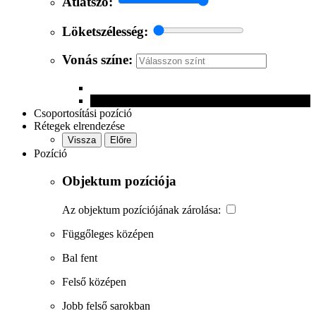
Átlátszó:
Löketszélesség:
Vonás színe:
Csoportosítási pozíció
Rétegek elrendezése
Vissza
Előre
Pozíció
Objektum pozíciója
Az objektum pozíciójának zárolása:
Függőleges középen
Bal fent
Felső középen
Jobb felső sarokban