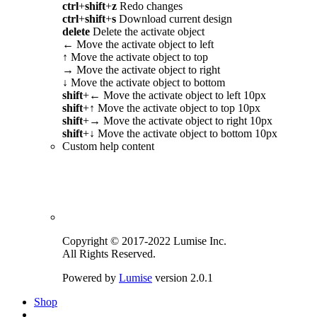
ctrl
+
shift
+
z
Redo changes
ctrl
+
shift
+
s
Download current design
delete
Delete the activate object
←
Move the activate object to left
↑
Move the activate object to top
→
Move the activate object to right
↓
Move the activate object to bottom
shift
+
←
Move the activate object to left 10px
shift
+
↑
Move the activate object to top 10px
shift
+
→
Move the activate object to right 10px
shift
+
↓
Move the activate object to bottom 10px
Custom help content
Copyright © 2017-2022 Lumise Inc.
All Rights Reserved.
Powered by
Lumise
version 2.0.1
Shop