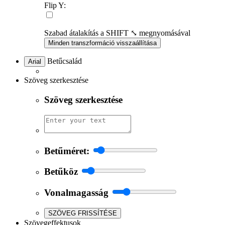
Flip Y:
Szabad átalakítás a SHIFT ⤡ megnyomásával
Minden transzformáció visszaállítása
Betűcsalád
Arial
Szöveg szerkesztése
Szöveg szerkesztése
Betűméret:
Betűköz
Vonalmagasság
SZÖVEG FRISSÍTÉSE
Szövegeffektusok