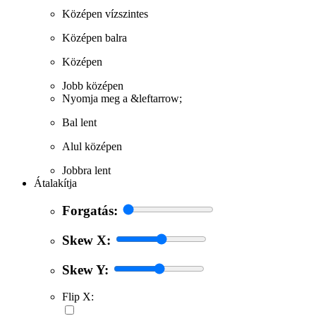
Középen vízszintes
Középen balra
Középen
Jobb középen
Nyomja meg a &leftarrow;
Bal lent
Alul középen
Jobbra lent
Átalakítja
Forgatás:
Skew X:
Skew Y:
Flip X: