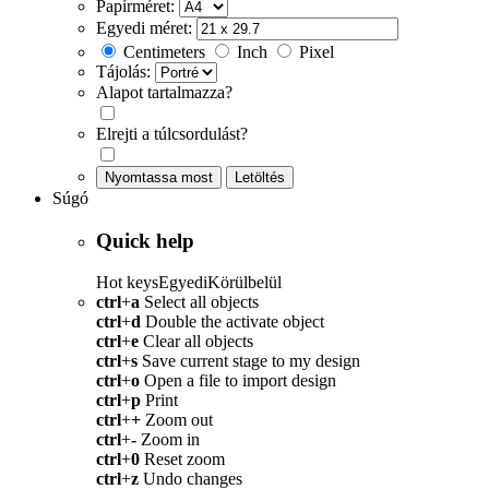
Papírméret:
Egyedi méret:
Centimeters
Inch
Pixel
Tájolás:
Alapot tartalmazza?
Elrejti a túlcsordulást?
Nyomtassa most
Letöltés
Súgó
Quick help
Hot keys
Egyedi
Körülbelül
ctrl
+
a
Select all objects
ctrl
+
d
Double the activate object
ctrl
+
e
Clear all objects
ctrl
+
s
Save current stage to my design
ctrl
+
o
Open a file to import design
ctrl
+
p
Print
ctrl
+
+
Zoom out
ctrl
+
-
Zoom in
ctrl
+
0
Reset zoom
ctrl
+
z
Undo changes