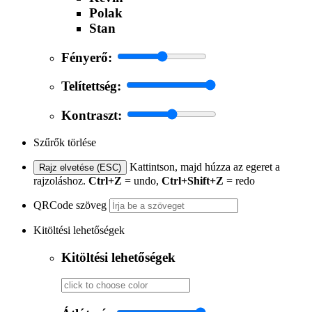
Polak
Stan
Fényerő:
Telítettség:
Kontraszt:
Szűrők törlése
Kattintson, majd húzza az egeret a
Rajz elvetése (ESC)
rajzoláshoz.
Ctrl+Z
= undo,
Ctrl+Shift+Z
= redo
QRCode szöveg
Kitöltési lehetőségek
Kitöltési lehetőségek