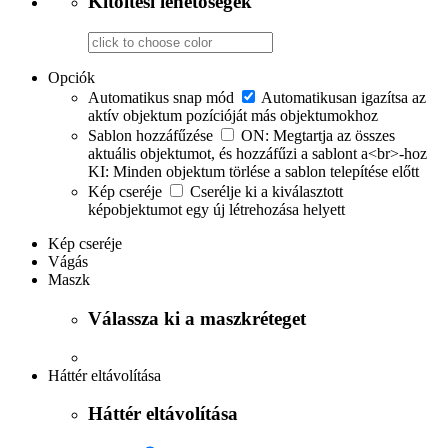
Kitöltési lehetőségek
Opciók
Automatikus snap mód
Automatikusan igazítsa az
aktív objektum pozícióját más objektumokhoz
Sablon hozzáfűzése
ON: Megtartja az összes
aktuális objektumot, és hozzáfűzi a sablont a<br>-hoz
KI: Minden objektum törlése a sablon telepítése előtt
Kép cseréje
Cserélje ki a kiválasztott
képobjektumot egy új létrehozása helyett
Kép cseréje
Vágás
Maszk
Válassza ki a maszkréteget
Háttér eltávolítása
Háttér eltávolítása