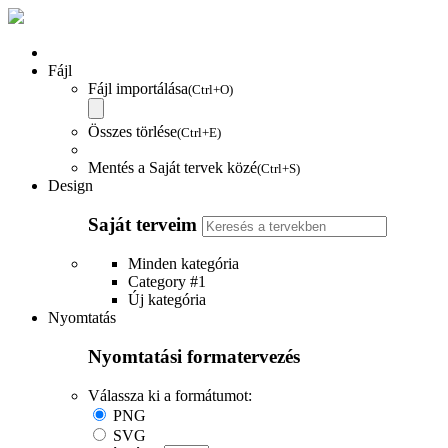
Fájl
Fájl importálása
(Ctrl+O)
Összes törlése
(Ctrl+E)
Mentés a Saját tervek közé
(Ctrl+S)
Design
Saját terveim
Minden kategória
Category #1
Új kategória
Nyomtatás
Nyomtatási formatervezés
Válassza ki a formátumot:
PNG
SVG