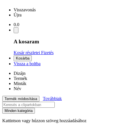
Visszavonás
Újra
0.0
A kosaram
Kosár részletei
Fizetés
Kosárba
Vissza a boltba
Dizájn
Termék
Minták
Név
Továbbiak
Termék módosítása
Minden kategória
Kattintson vagy húzzon szöveg hozzáadásához