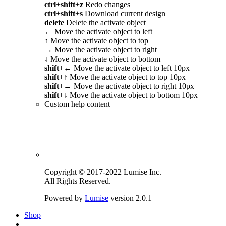
ctrl
+
shift
+
z
Redo changes
ctrl
+
shift
+
s
Download current design
delete
Delete the activate object
←
Move the activate object to left
↑
Move the activate object to top
→
Move the activate object to right
↓
Move the activate object to bottom
shift
+
←
Move the activate object to left 10px
shift
+
↑
Move the activate object to top 10px
shift
+
→
Move the activate object to right 10px
shift
+
↓
Move the activate object to bottom 10px
Custom help content
Copyright © 2017-2022 Lumise Inc.
All Rights Reserved.
Powered by
Lumise
version 2.0.1
Shop