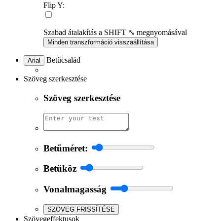
Flip Y:
Szabad átalakítás a SHIFT ⤡ megnyomásával
Minden transzformáció visszaállítása
Betűcsalád
Arial
Szöveg szerkesztése
Szöveg szerkesztése
Betűméret:
Betűköz
Vonalmagasság
SZÖVEG FRISSÍTÉSE
Szövegeffektusok