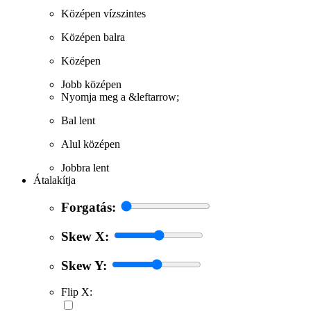
Középen vízszintes
Középen balra
Középen
Jobb középen
Nyomja meg a &leftarrow;
Bal lent
Alul középen
Jobbra lent
Átalakítja
Forgatás:
Skew X:
Skew Y:
Flip X: