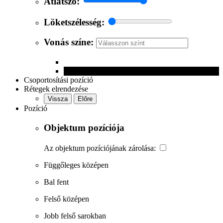
Átlátszó:
Löketszélesség:
Vonás színe:
Csoportosítási pozíció
Rétegek elrendezése
Vissza
Előre
Pozíció
Objektum pozíciója
Az objektum pozíciójának zárolása:
Függőleges középen
Bal fent
Felső középen
Jobb felső sarokban