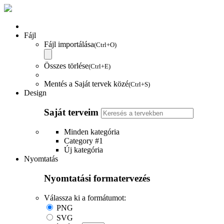
Fájl
Fájl importálása
(Ctrl+O)
Összes törlése
(Ctrl+E)
Mentés a Saját tervek közé
(Ctrl+S)
Design
Saját terveim
Minden kategória
Category #1
Új kategória
Nyomtatás
Nyomtatási formatervezés
Válassza ki a formátumot:
PNG
SVG