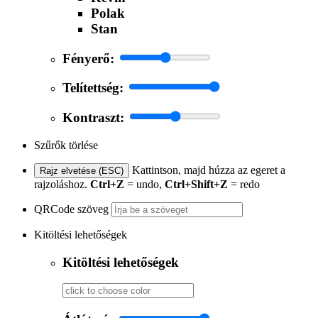
Polak
Stan
Fényerő:
Telítettség:
Kontraszt:
Szűrők törlése
Kattintson, majd húzza az egeret a
Rajz elvetése (ESC)
rajzoláshoz.
Ctrl+Z
= undo,
Ctrl+Shift+Z
= redo
QRCode szöveg
Kitöltési lehetőségek
Kitöltési lehetőségek