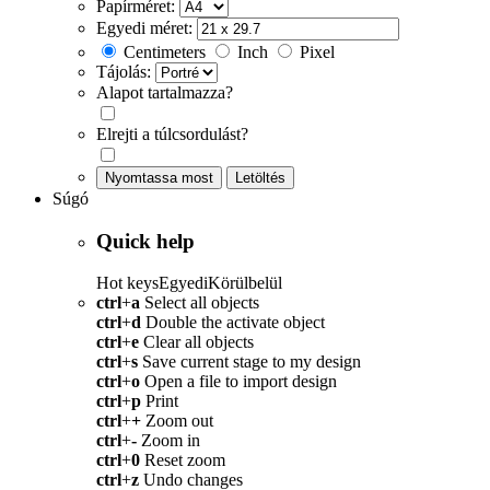
Papírméret:
Egyedi méret:
Centimeters
Inch
Pixel
Tájolás:
Alapot tartalmazza?
Elrejti a túlcsordulást?
Nyomtassa most
Letöltés
Súgó
Quick help
Hot keys
Egyedi
Körülbelül
ctrl
+
a
Select all objects
ctrl
+
d
Double the activate object
ctrl
+
e
Clear all objects
ctrl
+
s
Save current stage to my design
ctrl
+
o
Open a file to import design
ctrl
+
p
Print
ctrl
+
+
Zoom out
ctrl
+
-
Zoom in
ctrl
+
0
Reset zoom
ctrl
+
z
Undo changes