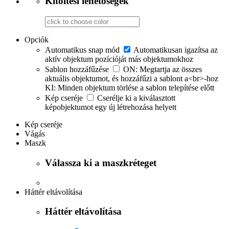
Kitöltési lehetőségek
Opciók
Automatikus snap mód
Automatikusan igazítsa az
aktív objektum pozícióját más objektumokhoz
Sablon hozzáfűzése
ON: Megtartja az összes
aktuális objektumot, és hozzáfűzi a sablont a<br>-hoz
KI: Minden objektum törlése a sablon telepítése előtt
Kép cseréje
Cserélje ki a kiválasztott
képobjektumot egy új létrehozása helyett
Kép cseréje
Vágás
Maszk
Válassza ki a maszkréteget
Háttér eltávolítása
Háttér eltávolítása