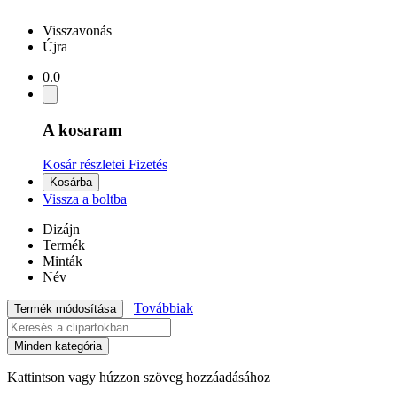
Visszavonás
Újra
0.0
A kosaram
Kosár részletei
Fizetés
Kosárba
Vissza a boltba
Dizájn
Termék
Minták
Név
Továbbiak
Termék módosítása
Minden kategória
Kattintson vagy húzzon szöveg hozzáadásához