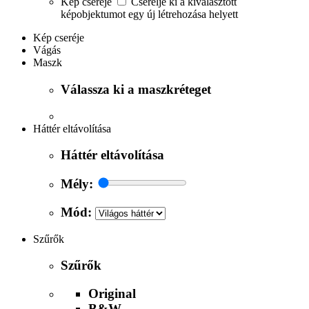
Kép cseréje
Cserélje ki a kiválasztott
képobjektumot egy új létrehozása helyett
Kép cseréje
Vágás
Maszk
Válassza ki a maszkréteget
Háttér eltávolítása
Háttér eltávolítása
Mély:
Mód:
Szűrők
Szűrők
Original
B&W