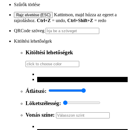
Szűrők törlése
Kattintson, majd húzza az egeret a
Rajz elvetése (ESC)
rajzoláshoz.
Ctrl+Z
= undo,
Ctrl+Shift+Z
= redo
QRCode szöveg
Kitöltési lehetőségek
Kitöltési lehetőségek
Átlátszó:
Löketszélesség:
Vonás színe: