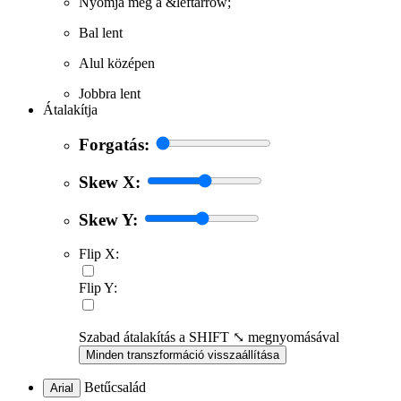
Nyomja meg a &leftarrow;
Bal lent
Alul középen
Jobbra lent
Átalakítja
Forgatás:
Skew X:
Skew Y:
Flip X:
Flip Y:
Szabad átalakítás a SHIFT ⤡ megnyomásával
Minden transzformáció visszaállítása
Betűcsalád
Arial