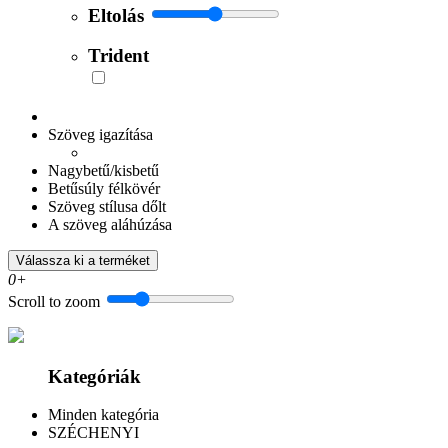
Eltolás
Trident
Szöveg igazítása
Nagybetű/kisbetű
Betűsúly félkövér
Szöveg stílusa dőlt
A szöveg aláhúzása
Válassza ki a terméket
0+
Scroll to zoom
Kategóriák
Minden kategória
SZÉCHENYI