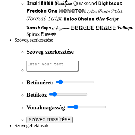
Pacifico
Oswald
Anton
Quicksand
Righteous
Monoton
Fredoka One
Petit
Alex Brush
Baloo Bhaina
Formal Script
Oleo Script
Swash Caps
Bungee Shade
Pattaya
Arizonia
Flavors
Spirax
Szöveg szerkesztése
Szöveg szerkesztése
Betűméret:
Betűköz
Vonalmagasság
SZÖVEG FRISSÍTÉSE
Szövegeffektusok