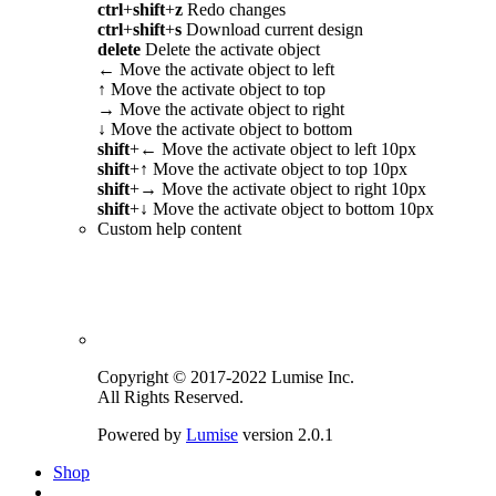
ctrl
+
shift
+
z
Redo changes
ctrl
+
shift
+
s
Download current design
delete
Delete the activate object
←
Move the activate object to left
↑
Move the activate object to top
→
Move the activate object to right
↓
Move the activate object to bottom
shift
+
←
Move the activate object to left 10px
shift
+
↑
Move the activate object to top 10px
shift
+
→
Move the activate object to right 10px
shift
+
↓
Move the activate object to bottom 10px
Custom help content
Copyright © 2017-2022 Lumise Inc.
All Rights Reserved.
Powered by
Lumise
version 2.0.1
Shop