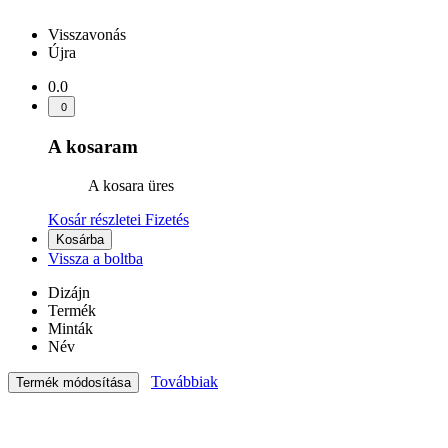
Visszavonás
Újra
0.0
0
A kosaram
A kosara üres
Kosár részletei
Fizetés
Kosárba
Vissza a boltba
Dizájn
Termék
Minták
Név
Továbbiak
Termék módosítása