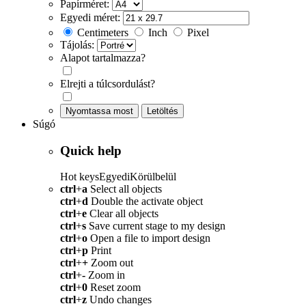
Papírméret:
Egyedi méret:
Centimeters
Inch
Pixel
Tájolás:
Alapot tartalmazza?
Elrejti a túlcsordulást?
Nyomtassa most
Letöltés
Súgó
Quick help
Hot keys
Egyedi
Körülbelül
ctrl
+
a
Select all objects
ctrl
+
d
Double the activate object
ctrl
+
e
Clear all objects
ctrl
+
s
Save current stage to my design
ctrl
+
o
Open a file to import design
ctrl
+
p
Print
ctrl
+
+
Zoom out
ctrl
+
-
Zoom in
ctrl
+
0
Reset zoom
ctrl
+
z
Undo changes