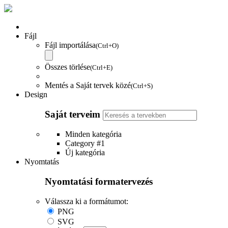
Fájl
Fájl importálása
(Ctrl+O)
Összes törlése
(Ctrl+E)
Mentés a Saját tervek közé
(Ctrl+S)
Design
Saját terveim
Minden kategória
Category #1
Új kategória
Nyomtatás
Nyomtatási formatervezés
Válassza ki a formátumot:
PNG
SVG