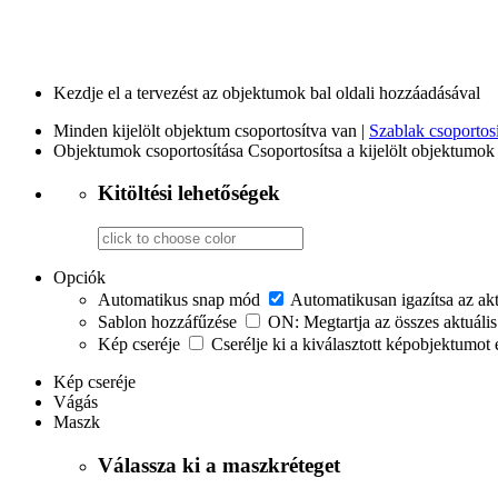
Kezdje el a tervezést az objektumok bal oldali hozzáadásával
Minden kijelölt objektum csoportosítva van |
Szablak csoportosí
Objektumok csoportosítása
Csoportosítsa a kijelölt objektumok 
Kitöltési lehetőségek
Opciók
Automatikus snap mód
Automatikusan igazítsa az ak
Sablon hozzáfűzése
ON: Megtartja az összes aktuális
Kép cseréje
Cserélje ki a kiválasztott képobjektumot 
Kép cseréje
Vágás
Maszk
Válassza ki a maszkréteget