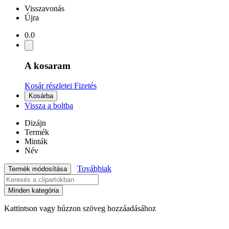
Visszavonás
Újra
0.0
A kosaram
Kosár részletei
Fizetés
Kosárba
Vissza a boltba
Dizájn
Termék
Minták
Név
Továbbiak
Termék módosítása
Minden kategória
Kattintson vagy húzzon szöveg hozzáadásához