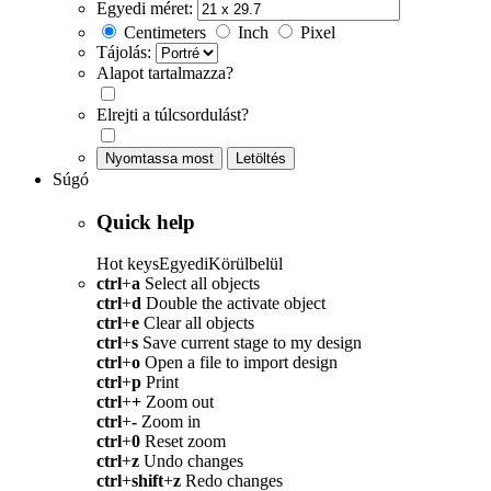
Egyedi méret:
Centimeters
Inch
Pixel
Tájolás:
Alapot tartalmazza?
Elrejti a túlcsordulást?
Nyomtassa most
Letöltés
Súgó
Quick help
Hot keys
Egyedi
Körülbelül
ctrl
+
a
Select all objects
ctrl
+
d
Double the activate object
ctrl
+
e
Clear all objects
ctrl
+
s
Save current stage to my design
ctrl
+
o
Open a file to import design
ctrl
+
p
Print
ctrl
+
+
Zoom out
ctrl
+
-
Zoom in
ctrl
+
0
Reset zoom
ctrl
+
z
Undo changes
ctrl
+
shift
+
z
Redo changes