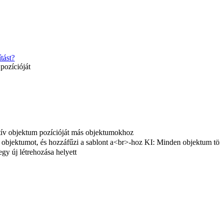
tást?
pozícióját
tív objektum pozícióját más objektumokhoz
 objektumot, és hozzáfűzi a sablont a<br>-hoz KI: Minden objektum törlé
egy új létrehozása helyett