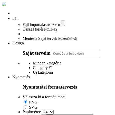
Fájl
Fájl importálása
(Ctrl+O)
Összes törlése
(Ctrl+E)
Mentés a Saját tervek közé
(Ctrl+S)
Design
Saját terveim
Minden kategória
Category #1
Új kategória
Nyomtatás
Nyomtatási formatervezés
Válassza ki a formátumot:
PNG
SVG
Papírméret: