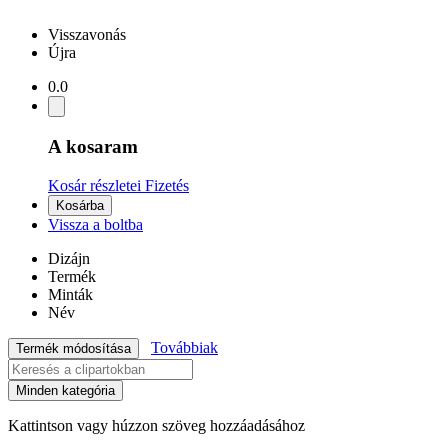
Visszavonás
Újra
0.0
A kosaram
Kosár részletei
Fizetés
Kosárba
Vissza a boltba
Dizájn
Termék
Minták
Név
Továbbiak
Termék módosítása
Minden kategória
Kattintson vagy húzzon szöveg hozzáadásához