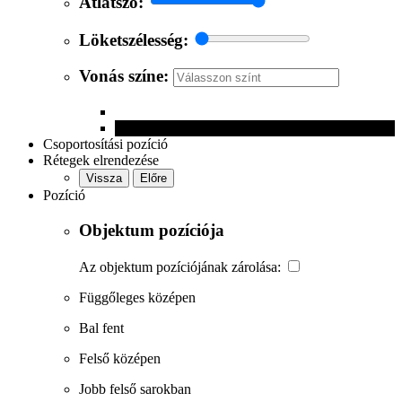
Átlátszó:
Löketszélesség:
Vonás színe:
Csoportosítási pozíció
Rétegek elrendezése
Vissza
Előre
Pozíció
Objektum pozíciója
Az objektum pozíciójának zárolása:
Függőleges középen
Bal fent
Felső középen
Jobb felső sarokban