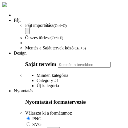
Fájl
Fájl importálása
(Ctrl+O)
Összes törlése
(Ctrl+E)
Mentés a Saját tervek közé
(Ctrl+S)
Design
Saját terveim
Minden kategória
Category #1
Új kategória
Nyomtatás
Nyomtatási formatervezés
Válassza ki a formátumot:
PNG
SVG