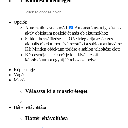
Kitöltési lehetőségek
Opciók
Automatikus snap mód
Automatikusan igazítsa az
aktív objektum pozícióját más objektumokhoz
Sablon hozzáfűzése
ON: Megtartja az összes
aktuális objektumot, és hozzáfűzi a sablont a<br>-hoz
KI: Minden objektum törlése a sablon telepítése előtt
Kép cseréje
Cserélje ki a kiválasztott
képobjektumot egy új létrehozása helyett
Kép cseréje
Vágás
Maszk
Válassza ki a maszkréteget
Háttér eltávolítása
Háttér eltávolítása