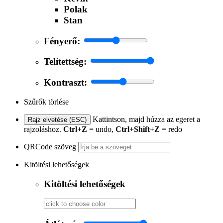
Polak
Stan
Fényerő:
Telítettség:
Kontraszt:
Szűrők törlése
Kattintson, majd húzza az egeret a
Rajz elvetése (ESC)
rajzoláshoz.
Ctrl+Z
= undo,
Ctrl+Shift+Z
= redo
QRCode szöveg
Kitöltési lehetőségek
Kitöltési lehetőségek