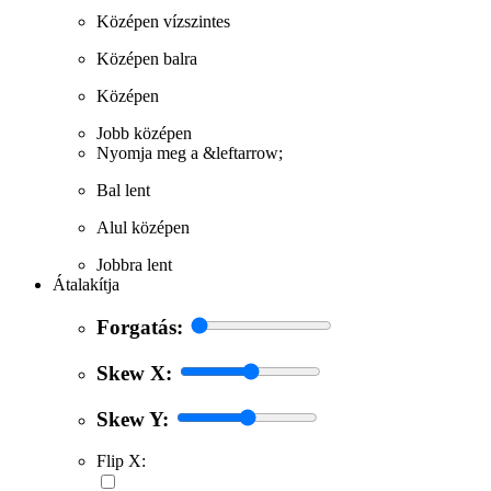
Középen vízszintes
Középen balra
Középen
Jobb középen
Nyomja meg a &leftarrow;
Bal lent
Alul középen
Jobbra lent
Átalakítja
Forgatás:
Skew X:
Skew Y:
Flip X: