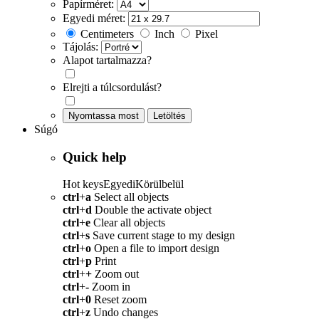
Papírméret:
Egyedi méret:
Centimeters
Inch
Pixel
Tájolás:
Alapot tartalmazza?
Elrejti a túlcsordulást?
Nyomtassa most
Letöltés
Súgó
Quick help
Hot keys
Egyedi
Körülbelül
ctrl
+
a
Select all objects
ctrl
+
d
Double the activate object
ctrl
+
e
Clear all objects
ctrl
+
s
Save current stage to my design
ctrl
+
o
Open a file to import design
ctrl
+
p
Print
ctrl
+
+
Zoom out
ctrl
+
-
Zoom in
ctrl
+
0
Reset zoom
ctrl
+
z
Undo changes