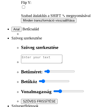
Flip Y:
Szabad átalakítás a SHIFT ⤡ megnyomásával
Minden transzformáció visszaállítása
Betűcsalád
Arial
Szöveg szerkesztése
Szöveg szerkesztése
Betűméret:
Betűköz
Vonalmagasság
SZÖVEG FRISSÍTÉSE
Szövegeffektusok