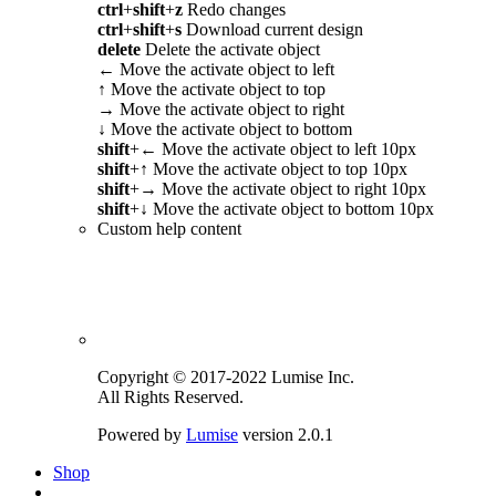
ctrl
+
shift
+
z
Redo changes
ctrl
+
shift
+
s
Download current design
delete
Delete the activate object
←
Move the activate object to left
↑
Move the activate object to top
→
Move the activate object to right
↓
Move the activate object to bottom
shift
+
←
Move the activate object to left 10px
shift
+
↑
Move the activate object to top 10px
shift
+
→
Move the activate object to right 10px
shift
+
↓
Move the activate object to bottom 10px
Custom help content
Copyright © 2017-2022 Lumise Inc.
All Rights Reserved.
Powered by
Lumise
version 2.0.1
Shop