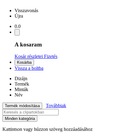
Visszavonás
Újra
0.0
A kosaram
Kosár részletei
Fizetés
Kosárba
Vissza a boltba
Dizájn
Termék
Minták
Név
Továbbiak
Termék módosítása
Minden kategória
Kattintson vagy húzzon szöveg hozzáadásához