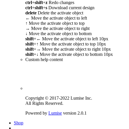
ctrl
+
shift
+
z
Redo changes
ctrl
+
shift
+
s
Download current design
delete
Delete the activate object
←
Move the activate object to left
↑
Move the activate object to top
→
Move the activate object to right
↓
Move the activate object to bottom
shift
+
←
Move the activate object to left 10px
shift
+
↑
Move the activate object to top 10px
shift
+
→
Move the activate object to right 10px
shift
+
↓
Move the activate object to bottom 10px
Custom help content
Copyright © 2017-2022 Lumise Inc.
All Rights Reserved.
Powered by
Lumise
version 2.0.1
Shop