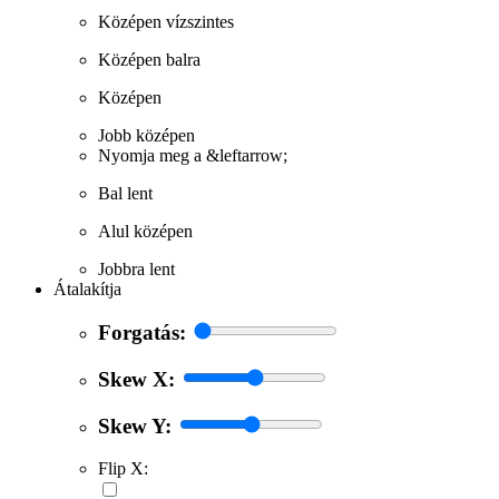
Középen vízszintes
Középen balra
Középen
Jobb középen
Nyomja meg a &leftarrow;
Bal lent
Alul középen
Jobbra lent
Átalakítja
Forgatás:
Skew X:
Skew Y:
Flip X: