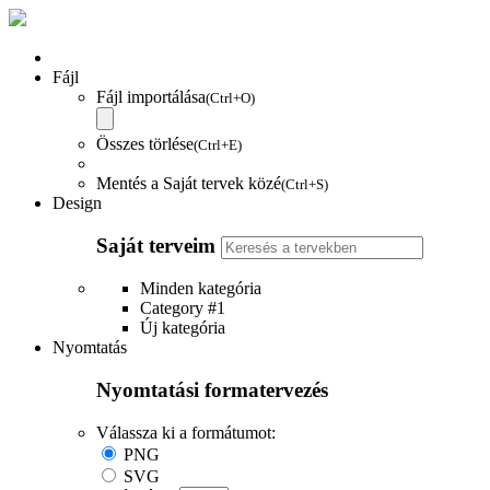
Fájl
Fájl importálása
(Ctrl+O)
Összes törlése
(Ctrl+E)
Mentés a Saját tervek közé
(Ctrl+S)
Design
Saját terveim
Minden kategória
Category #1
Új kategória
Nyomtatás
Nyomtatási formatervezés
Válassza ki a formátumot:
PNG
SVG