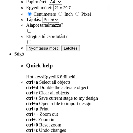
Papírméret:
Egyedi méret:
Centimeters
Inch
Pixel
Tájolás:
Alapot tartalmazza?
Elrejti a túlcsordulást?
Nyomtassa most
Letöltés
Súgó
Quick help
Hot keys
Egyedi
Körülbelül
ctrl
+
a
Select all objects
ctrl
+
d
Double the activate object
ctrl
+
e
Clear all objects
ctrl
+
s
Save current stage to my design
ctrl
+
o
Open a file to import design
ctrl
+
p
Print
ctrl
+
+
Zoom out
ctrl
+
-
Zoom in
ctrl
+
0
Reset zoom
ctrl
+
z
Undo changes