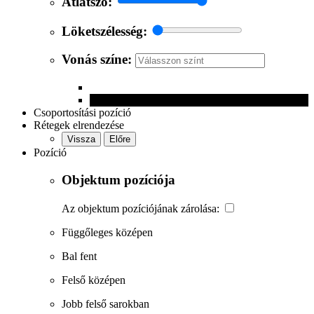
Átlátszó:
Löketszélesség:
Vonás színe:
Csoportosítási pozíció
Rétegek elrendezése
Vissza
Előre
Pozíció
Objektum pozíciója
Az objektum pozíciójának zárolása:
Függőleges középen
Bal fent
Felső középen
Jobb felső sarokban