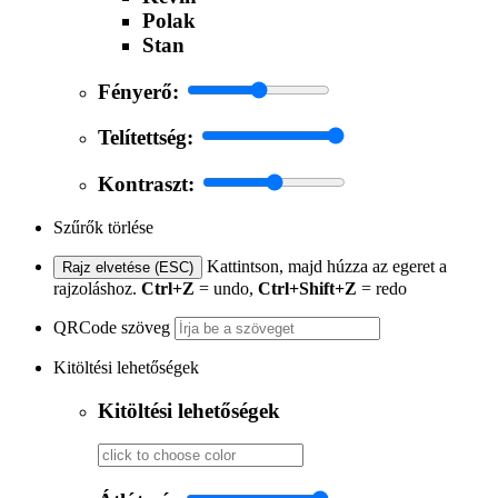
Polak
Stan
Fényerő:
Telítettség:
Kontraszt:
Szűrők törlése
Kattintson, majd húzza az egeret a
Rajz elvetése (ESC)
rajzoláshoz.
Ctrl+Z
= undo,
Ctrl+Shift+Z
= redo
QRCode szöveg
Kitöltési lehetőségek
Kitöltési lehetőségek