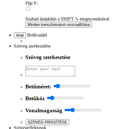
Flip Y:
Szabad átalakítás a SHIFT ⤡ megnyomásával
Minden transzformáció visszaállítása
Betűcsalád
Arial
Szöveg szerkesztése
Szöveg szerkesztése
Betűméret:
Betűköz
Vonalmagasság
SZÖVEG FRISSÍTÉSE
Szövegeffektusok