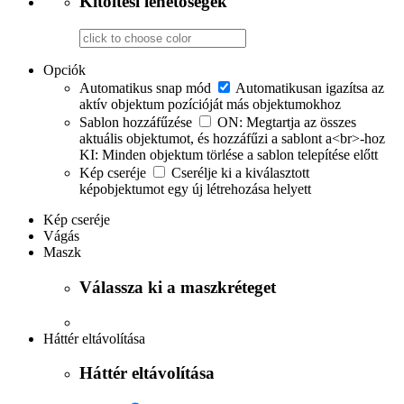
Kitöltési lehetőségek
Opciók
Automatikus snap mód
Automatikusan igazítsa az
aktív objektum pozícióját más objektumokhoz
Sablon hozzáfűzése
ON: Megtartja az összes
aktuális objektumot, és hozzáfűzi a sablont a<br>-hoz
KI: Minden objektum törlése a sablon telepítése előtt
Kép cseréje
Cserélje ki a kiválasztott
képobjektumot egy új létrehozása helyett
Kép cseréje
Vágás
Maszk
Válassza ki a maszkréteget
Háttér eltávolítása
Háttér eltávolítása