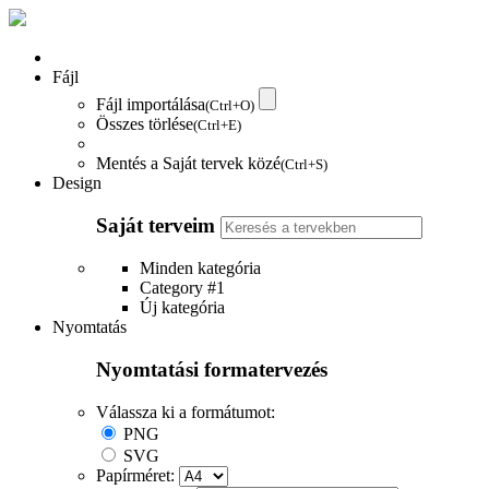
Fájl
Fájl importálása
(Ctrl+O)
Összes törlése
(Ctrl+E)
Mentés a Saját tervek közé
(Ctrl+S)
Design
Saját terveim
Minden kategória
Category #1
Új kategória
Nyomtatás
Nyomtatási formatervezés
Válassza ki a formátumot:
PNG
SVG
Papírméret: