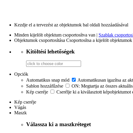
Kezdje el a tervezést az objektumok bal oldali hozzáadásával
Minden kijelölt objektum csoportosítva van |
Szablak csoportosí
Objektumok csoportosítása
Csoportosítsa a kijelölt objektumok 
Kitöltési lehetőségek
Opciók
Automatikus snap mód
Automatikusan igazítsa az ak
Sablon hozzáfűzése
ON: Megtartja az összes aktuális
Kép cseréje
Cserélje ki a kiválasztott képobjektumot 
Kép cseréje
Vágás
Maszk
Válassza ki a maszkréteget