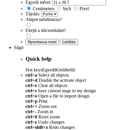
Egyedi méret:
Centimeters
Inch
Pixel
Tájolás:
Alapot tartalmazza?
Elrejti a túlcsordulást?
Nyomtassa most
Letöltés
Súgó
Quick help
Hot keys
Egyedi
Körülbelül
ctrl
+
a
Select all objects
ctrl
+
d
Double the activate object
ctrl
+
e
Clear all objects
ctrl
+
s
Save current stage to my design
ctrl
+
o
Open a file to import design
ctrl
+
p
Print
ctrl
+
+
Zoom out
ctrl
+
-
Zoom in
ctrl
+
0
Reset zoom
ctrl
+
z
Undo changes
ctrl
+
shift
+
z
Redo changes