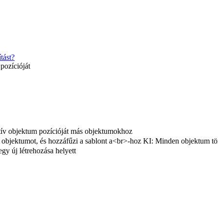
tást?
pozícióját
tív objektum pozícióját más objektumokhoz
 objektumot, és hozzáfűzi a sablont a<br>-hoz KI: Minden objektum törlé
egy új létrehozása helyett