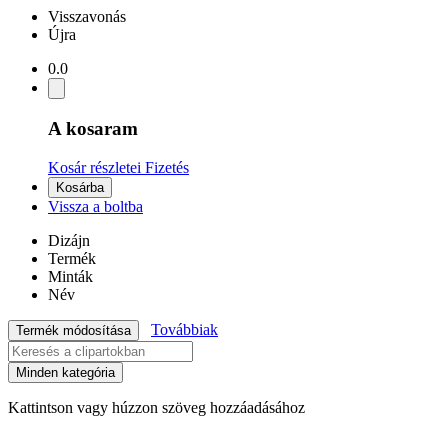
Visszavonás
Újra
0.0
A kosaram
Kosár részletei
Fizetés
Kosárba
Vissza a boltba
Dizájn
Termék
Minták
Név
Továbbiak
Termék módosítása
Minden kategória
Kattintson vagy húzzon szöveg hozzáadásához