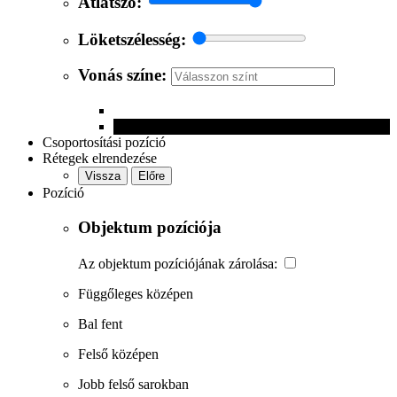
Átlátszó:
Löketszélesség:
Vonás színe:
Csoportosítási pozíció
Rétegek elrendezése
Vissza
Előre
Pozíció
Objektum pozíciója
Az objektum pozíciójának zárolása:
Függőleges középen
Bal fent
Felső középen
Jobb felső sarokban