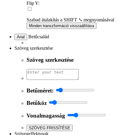
Flip Y:
Szabad átalakítás a SHIFT ⤡ megnyomásával
Minden transzformáció visszaállítása
Betűcsalád
Arial
Szöveg szerkesztése
Szöveg szerkesztése
Betűméret:
Betűköz
Vonalmagasság
SZÖVEG FRISSÍTÉSE
Szövegeffektusok