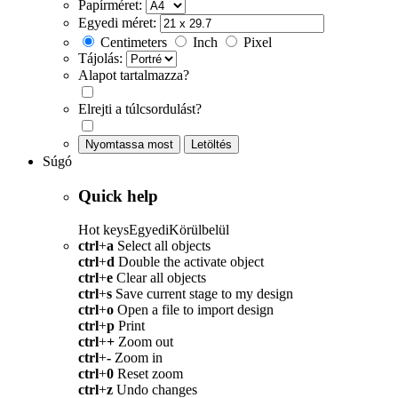
Papírméret:
Egyedi méret:
Centimeters
Inch
Pixel
Tájolás:
Alapot tartalmazza?
Elrejti a túlcsordulást?
Nyomtassa most
Letöltés
Súgó
Quick help
Hot keys
Egyedi
Körülbelül
ctrl
+
a
Select all objects
ctrl
+
d
Double the activate object
ctrl
+
e
Clear all objects
ctrl
+
s
Save current stage to my design
ctrl
+
o
Open a file to import design
ctrl
+
p
Print
ctrl
+
+
Zoom out
ctrl
+
-
Zoom in
ctrl
+
0
Reset zoom
ctrl
+
z
Undo changes