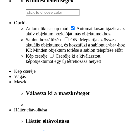
Kitöltési lehetőségek
Opciók
Automatikus snap mód
Automatikusan igazítsa az
aktív objektum pozícióját más objektumokhoz
Sablon hozzáfűzése
ON: Megtartja az összes
aktuális objektumot, és hozzáfűzi a sablont a<br>-hoz
KI: Minden objektum törlése a sablon telepítése előtt
Kép cseréje
Cserélje ki a kiválasztott
képobjektumot egy új létrehozása helyett
Kép cseréje
Vágás
Maszk
Válassza ki a maszkréteget
Háttér eltávolítása
Háttér eltávolítása