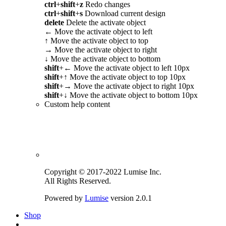
ctrl
+
shift
+
z
Redo changes
ctrl
+
shift
+
s
Download current design
delete
Delete the activate object
←
Move the activate object to left
↑
Move the activate object to top
→
Move the activate object to right
↓
Move the activate object to bottom
shift
+
←
Move the activate object to left 10px
shift
+
↑
Move the activate object to top 10px
shift
+
→
Move the activate object to right 10px
shift
+
↓
Move the activate object to bottom 10px
Custom help content
Copyright © 2017-2022 Lumise Inc.
All Rights Reserved.
Powered by
Lumise
version 2.0.1
Shop