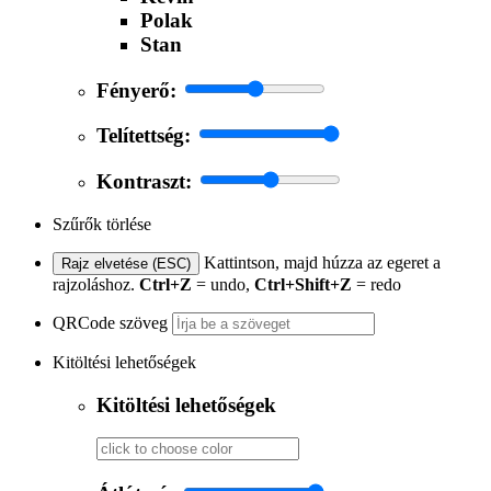
Polak
Stan
Fényerő:
Telítettség:
Kontraszt:
Szűrők törlése
Kattintson, majd húzza az egeret a
Rajz elvetése (ESC)
rajzoláshoz.
Ctrl+Z
= undo,
Ctrl+Shift+Z
= redo
QRCode szöveg
Kitöltési lehetőségek
Kitöltési lehetőségek