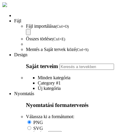
Fájl
Fájl importálása
(Ctrl+O)
Összes törlése
(Ctrl+E)
Mentés a Saját tervek közé
(Ctrl+S)
Design
Saját terveim
Minden kategória
Category #1
Új kategória
Nyomtatás
Nyomtatási formatervezés
Válassza ki a formátumot:
PNG
SVG