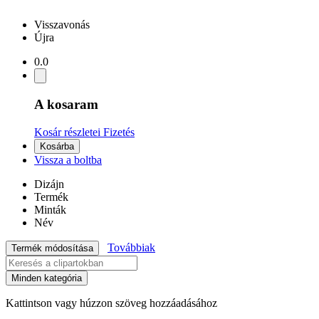
Visszavonás
Újra
0.0
A kosaram
Kosár részletei
Fizetés
Kosárba
Vissza a boltba
Dizájn
Termék
Minták
Név
Továbbiak
Termék módosítása
Minden kategória
Kattintson vagy húzzon szöveg hozzáadásához