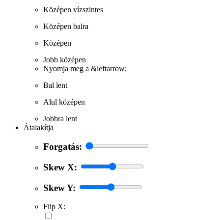
Középen vízszintes
Középen balra
Középen
Jobb középen
Nyomja meg a &leftarrow;
Bal lent
Alul középen
Jobbra lent
Átalakítja
Forgatás:
Skew X:
Skew Y:
Flip X: