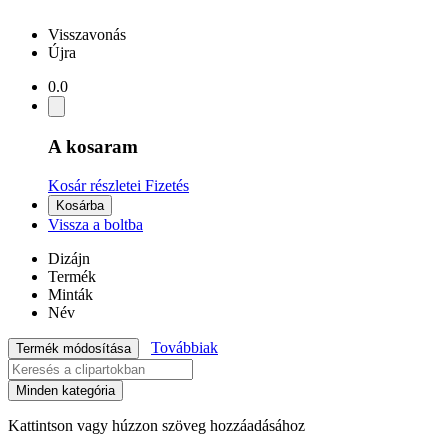
Visszavonás
Újra
0.0
A kosaram
Kosár részletei
Fizetés
Kosárba
Vissza a boltba
Dizájn
Termék
Minták
Név
Továbbiak
Termék módosítása
Minden kategória
Kattintson vagy húzzon szöveg hozzáadásához