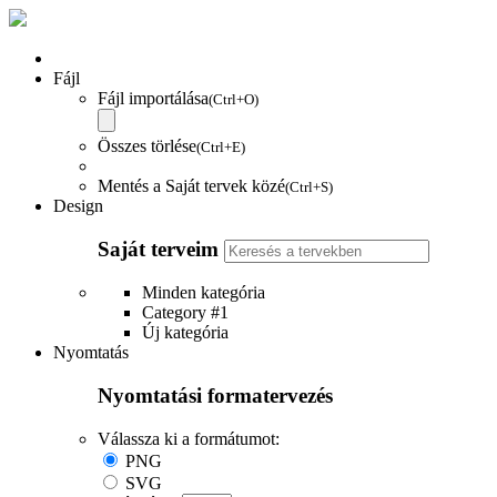
Fájl
Fájl importálása
(Ctrl+O)
Összes törlése
(Ctrl+E)
Mentés a Saját tervek közé
(Ctrl+S)
Design
Saját terveim
Minden kategória
Category #1
Új kategória
Nyomtatás
Nyomtatási formatervezés
Válassza ki a formátumot:
PNG
SVG