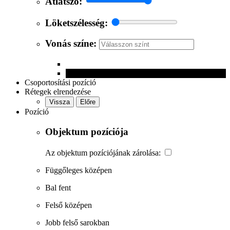
Átlátszó:
Löketszélesség:
Vonás színe:
Csoportosítási pozíció
Rétegek elrendezése
Vissza
Előre
Pozíció
Objektum pozíciója
Az objektum pozíciójának zárolása:
Függőleges középen
Bal fent
Felső középen
Jobb felső sarokban