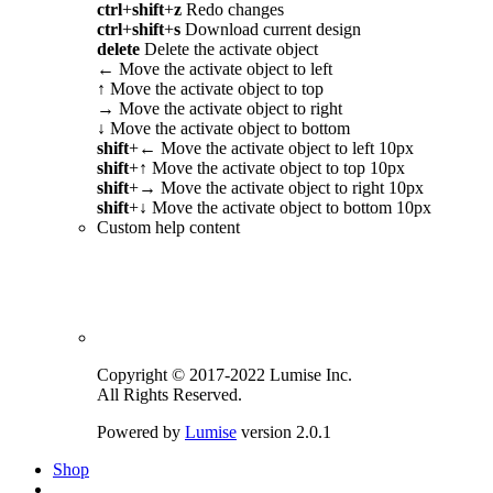
ctrl
+
shift
+
z
Redo changes
ctrl
+
shift
+
s
Download current design
delete
Delete the activate object
←
Move the activate object to left
↑
Move the activate object to top
→
Move the activate object to right
↓
Move the activate object to bottom
shift
+
←
Move the activate object to left 10px
shift
+
↑
Move the activate object to top 10px
shift
+
→
Move the activate object to right 10px
shift
+
↓
Move the activate object to bottom 10px
Custom help content
Copyright © 2017-2022 Lumise Inc.
All Rights Reserved.
Powered by
Lumise
version 2.0.1
Shop