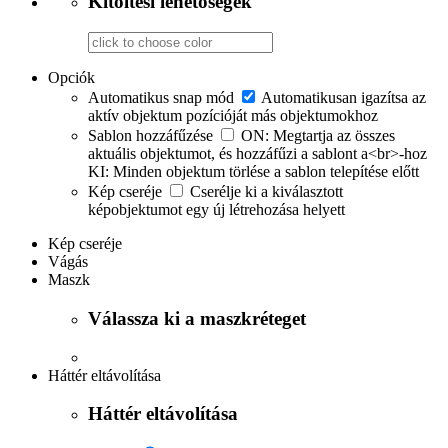
Kitöltési lehetőségek
Opciók
Automatikus snap mód
Automatikusan igazítsa az
aktív objektum pozícióját más objektumokhoz
Sablon hozzáfűzése
ON: Megtartja az összes
aktuális objektumot, és hozzáfűzi a sablont a<br>-hoz
KI: Minden objektum törlése a sablon telepítése előtt
Kép cseréje
Cserélje ki a kiválasztott
képobjektumot egy új létrehozása helyett
Kép cseréje
Vágás
Maszk
Válassza ki a maszkréteget
Háttér eltávolítása
Háttér eltávolítása