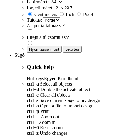
Papírméret:
Egyedi méret:
Centimeters
Inch
Pixel
Tájolás:
Alapot tartalmazza?
Elrejti a túlcsordulást?
Nyomtassa most
Letöltés
Súgó
Quick help
Hot keys
Egyedi
Körülbelül
ctrl
+
a
Select all objects
ctrl
+
d
Double the activate object
ctrl
+
e
Clear all objects
ctrl
+
s
Save current stage to my design
ctrl
+
o
Open a file to import design
ctrl
+
p
Print
ctrl
+
+
Zoom out
ctrl
+
-
Zoom in
ctrl
+
0
Reset zoom
ctrl
+
z
Undo changes