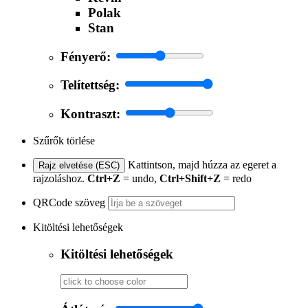
Polak
Stan
Fényerő:
Telítettség:
Kontraszt:
Szűrők törlése
Kattintson, majd húzza az egeret a
Rajz elvetése (ESC)
rajzoláshoz.
Ctrl+Z
= undo,
Ctrl+Shift+Z
= redo
QRCode szöveg
Kitöltési lehetőségek
Kitöltési lehetőségek