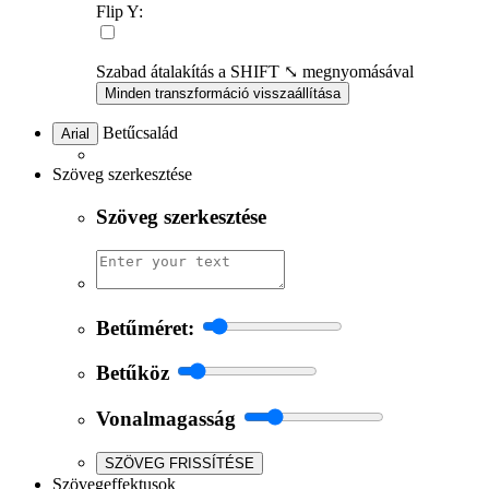
Flip Y:
Szabad átalakítás a SHIFT ⤡ megnyomásával
Minden transzformáció visszaállítása
Betűcsalád
Arial
Szöveg szerkesztése
Szöveg szerkesztése
Betűméret:
Betűköz
Vonalmagasság
SZÖVEG FRISSÍTÉSE
Szövegeffektusok