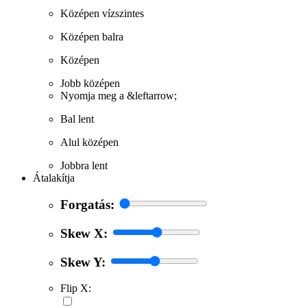
Középen vízszintes
Középen balra
Középen
Jobb középen
Nyomja meg a &leftarrow;
Bal lent
Alul középen
Jobbra lent
Átalakítja
Forgatás:
Skew X:
Skew Y:
Flip X: