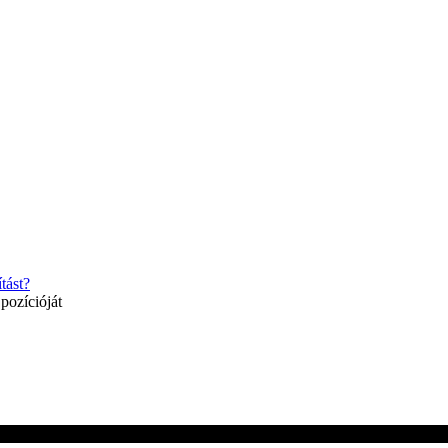
Monoto
icksand
Righteous
Baloo Bhaina
ormal Script
Al
lavors
Spirax
tást?
pozícióját