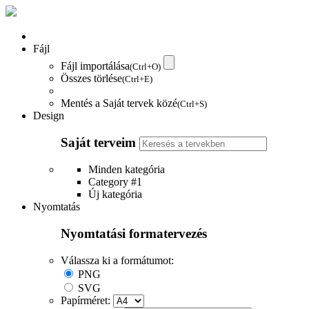
Fájl
Fájl importálása
(Ctrl+O)
Összes törlése
(Ctrl+E)
Mentés a Saját tervek közé
(Ctrl+S)
Design
Saját terveim
Minden kategória
Category #1
Új kategória
Nyomtatás
Nyomtatási formatervezés
Válassza ki a formátumot:
PNG
SVG
Papírméret: