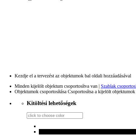
Pacifico
Oswald
Anton
Qu
Arial
Oleo Script Swash Caps
Petit F
Bungee Shade
Pattaya
F
Kezdje el a tervezést az objektumok bal oldali hozzáadásával
Minden kijelölt objektum csoportosítva van |
Szablak csoportosí
Objektumok csoportosítása
Csoportosítsa a kijelölt objektumok 
Kitöltési lehetőségek