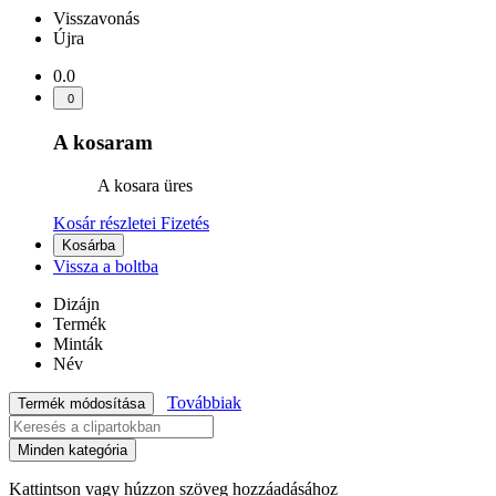
Visszavonás
Újra
0.0
0
A kosaram
A kosara üres
Kosár részletei
Fizetés
Kosárba
Vissza a boltba
Dizájn
Termék
Minták
Név
Továbbiak
Termék módosítása
Minden kategória
Kattintson vagy húzzon szöveg hozzáadásához