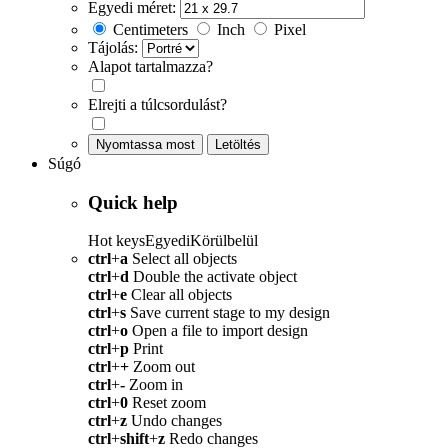
Egyedi méret:
Centimeters
Inch
Pixel
Tájolás:
Alapot tartalmazza?
Elrejti a túlcsordulást?
Nyomtassa most
Letöltés
Súgó
Quick help
Hot keys
Egyedi
Körülbelül
ctrl
+
a
Select all objects
ctrl
+
d
Double the activate object
ctrl
+
e
Clear all objects
ctrl
+
s
Save current stage to my design
ctrl
+
o
Open a file to import design
ctrl
+
p
Print
ctrl
+
+
Zoom out
ctrl
+
-
Zoom in
ctrl
+
0
Reset zoom
ctrl
+
z
Undo changes
ctrl
+
shift
+
z
Redo changes