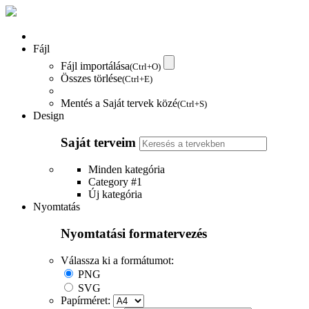
Fájl
Fájl importálása
(Ctrl+O)
Összes törlése
(Ctrl+E)
Mentés a Saját tervek közé
(Ctrl+S)
Design
Saját terveim
Minden kategória
Category #1
Új kategória
Nyomtatás
Nyomtatási formatervezés
Válassza ki a formátumot:
PNG
SVG
Papírméret: