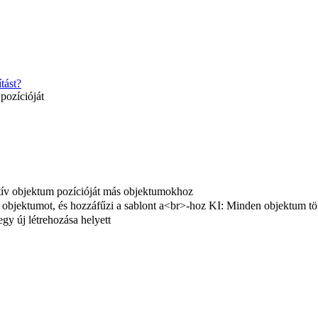
tást?
pozícióját
tív objektum pozícióját más objektumokhoz
 objektumot, és hozzáfűzi a sablont a<br>-hoz KI: Minden objektum törlé
egy új létrehozása helyett