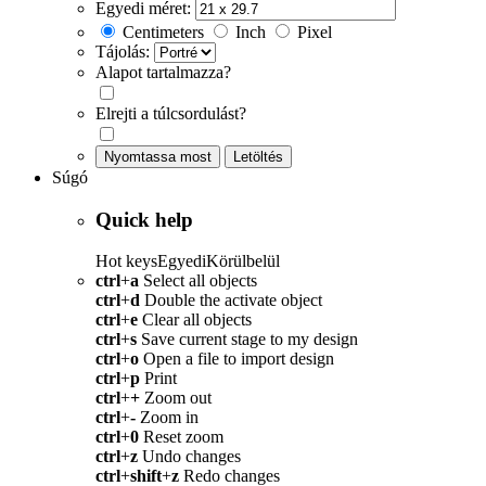
Egyedi méret:
Centimeters
Inch
Pixel
Tájolás:
Alapot tartalmazza?
Elrejti a túlcsordulást?
Nyomtassa most
Letöltés
Súgó
Quick help
Hot keys
Egyedi
Körülbelül
ctrl
+
a
Select all objects
ctrl
+
d
Double the activate object
ctrl
+
e
Clear all objects
ctrl
+
s
Save current stage to my design
ctrl
+
o
Open a file to import design
ctrl
+
p
Print
ctrl
+
+
Zoom out
ctrl
+
-
Zoom in
ctrl
+
0
Reset zoom
ctrl
+
z
Undo changes
ctrl
+
shift
+
z
Redo changes