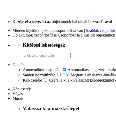
Kezdje el a tervezést az objektumok bal oldali hozzáadásával
Minden kijelölt objektum csoportosítva van |
Szablak csoportosí
Objektumok csoportosítása
Csoportosítsa a kijelölt objektumok 
Kitöltési lehetőségek
Opciók
Automatikus snap mód
Automatikusan igazítsa az ak
Sablon hozzáfűzése
ON: Megtartja az összes aktuális
Kép cseréje
Cserélje ki a kiválasztott képobjektumot 
Kép cseréje
Vágás
Maszk
Válassza ki a maszkréteget