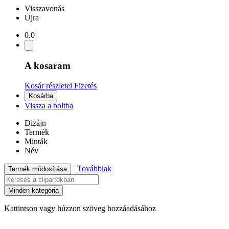
Visszavonás
Újra
0.0
A kosaram
Kosár részletei
Fizetés
Kosárba
Vissza a boltba
Dizájn
Termék
Minták
Név
Továbbiak
Termék módosítása
Minden kategória
Kattintson vagy húzzon szöveg hozzáadásához