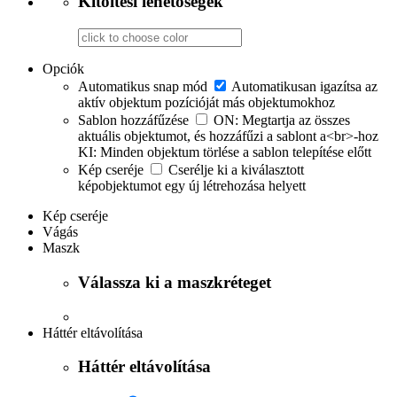
Kitöltési lehetőségek
Opciók
Automatikus snap mód
Automatikusan igazítsa az
aktív objektum pozícióját más objektumokhoz
Sablon hozzáfűzése
ON: Megtartja az összes
aktuális objektumot, és hozzáfűzi a sablont a<br>-hoz
KI: Minden objektum törlése a sablon telepítése előtt
Kép cseréje
Cserélje ki a kiválasztott
képobjektumot egy új létrehozása helyett
Kép cseréje
Vágás
Maszk
Válassza ki a maszkréteget
Háttér eltávolítása
Háttér eltávolítása