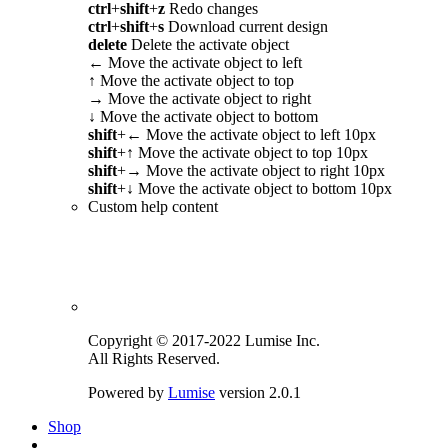
ctrl
+
shift
+
z
Redo changes
ctrl
+
shift
+
s
Download current design
delete
Delete the activate object
←
Move the activate object to left
↑
Move the activate object to top
→
Move the activate object to right
↓
Move the activate object to bottom
shift
+
←
Move the activate object to left 10px
shift
+
↑
Move the activate object to top 10px
shift
+
→
Move the activate object to right 10px
shift
+
↓
Move the activate object to bottom 10px
Custom help content
Copyright © 2017-2022 Lumise Inc.
All Rights Reserved.
Powered by
Lumise
version 2.0.1
Shop