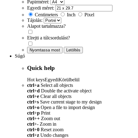
Papírméret:
Egyedi méret:
Centimeters
Inch
Pixel
Tájolás:
Alapot tartalmazza?
Elrejti a túlcsordulást?
Nyomtassa most
Letöltés
Súgó
Quick help
Hot keys
Egyedi
Körülbelül
ctrl
+
a
Select all objects
ctrl
+
d
Double the activate object
ctrl
+
e
Clear all objects
ctrl
+
s
Save current stage to my design
ctrl
+
o
Open a file to import design
ctrl
+
p
Print
ctrl
+
+
Zoom out
ctrl
+
-
Zoom in
ctrl
+
0
Reset zoom
ctrl
+
z
Undo changes