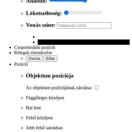
Átlátszó:
Löketszélesség:
Vonás színe:
Csoportosítási pozíció
Rétegek elrendezése
Vissza
Előre
Pozíció
Objektum pozíciója
Az objektum pozíciójának zárolása:
Függőleges középen
Bal fent
Felső középen
Jobb felső sarokban