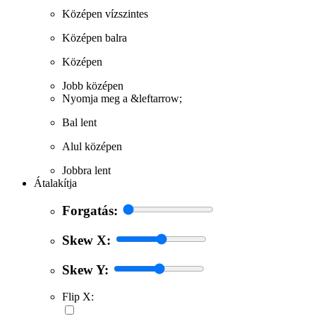
Középen vízszintes
Középen balra
Középen
Jobb középen
Nyomja meg a &leftarrow;
Bal lent
Alul középen
Jobbra lent
Átalakítja
Forgatás:
Skew X:
Skew Y:
Flip X: