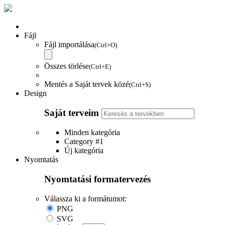
Fájl
Fájl importálása
(Ctrl+O)
Összes törlése
(Ctrl+E)
Mentés a Saját tervek közé
(Ctrl+S)
Design
Saját terveim
Minden kategória
Category #1
Új kategória
Nyomtatás
Nyomtatási formatervezés
Válassza ki a formátumot:
PNG
SVG