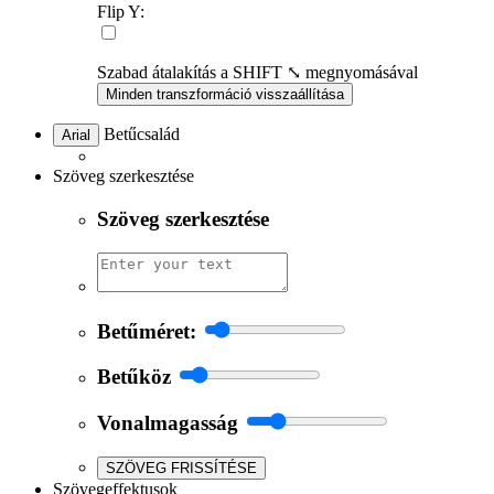
Flip Y:
Szabad átalakítás a SHIFT ⤡ megnyomásával
Minden transzformáció visszaállítása
Betűcsalád
Arial
Szöveg szerkesztése
Szöveg szerkesztése
Betűméret:
Betűköz
Vonalmagasság
SZÖVEG FRISSÍTÉSE
Szövegeffektusok