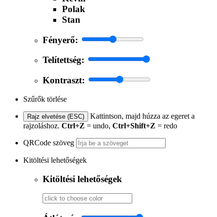
Polak
Stan
Fényerő:
Telítettség:
Kontraszt:
Szűrők törlése
Kattintson, majd húzza az egeret a
Rajz elvetése (ESC)
rajzoláshoz.
Ctrl+Z
= undo,
Ctrl+Shift+Z
= redo
QRCode szöveg
Kitöltési lehetőségek
Kitöltési lehetőségek