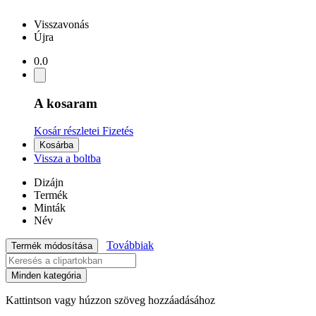
Visszavonás
Újra
0.0
A kosaram
Kosár részletei
Fizetés
Kosárba
Vissza a boltba
Dizájn
Termék
Minták
Név
Továbbiak
Termék módosítása
Minden kategória
Kattintson vagy húzzon szöveg hozzáadásához