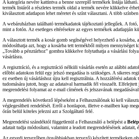
A kategória nevére kattintva a benne szereplő termékek listája látható
termék listáról a részletes termék oldal a termék nevére klikkelve érhet
kiválasztott adatlapon lehet méretet és színt választani. A több színb
A webáruházban található termékadatok tájékoztató jellegűek. A fotó, 
mint a fotón. Az esetleges eltérésekre az egyes termékek adatlapján 
A választott termék a kosár gomb segítségével helyezhető a kosárba, a
módosíthatja azt, hogy a kosárba tett termékből milyen mennyiséget kívá
„Tovább a pénztárhoz” gombra klikkelve folytathatja a vásárlási folyam
vásárlásra.
A regisztráció, és a regisztráció nélküli vásárlás esetén az alábbi ada
előbbi adatokon felül egy jelszó megadása is szükséges. A sikeres regi
ez esetben új vásárláshoz újra kell regisztrálnia. A hozzáférési adatok t
tudomására jutott, hogy az adataival harmadik fél visszaélt. Elfelejtet
megrendelési folyamat az e-mail címének és jelszavának megadásával 
A megrendelés következő lépéseként a Felhasználónak ki kell választa
véglegesítheti rendelését. Erről a honlapon, illetve e-mailben kap meg
órán belül köteles jelezni azt a Szolgáltató felé.
Megrendelési szándéktól függetlenül a Felhasználó a belépést a
Belép
adatait tudja módosítani, valamint a leadott megrendelésének adatait, 
Az egyedi tervezőben (továbbiakban tervező) készített termékeken obs