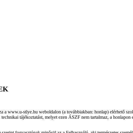
EK
za a www.u-stlye.hu weboldalon (a továbbiakban: honlap) elérhető szo
on technikai tájékoztatást, melyet ezen ÁSZF nem tartalmaz, a honlapon 
 szerint fogyasztónak minősül az a Felhasználó, aki természetes személ