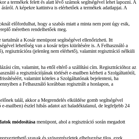
or a termékek felett és alatt lévő számok segítségével lehet lapozni. A
, áráról. A képekre kattintva is elérhetőek a termékek adatlapjai. A
goknál előfordulhat, hogy a szabás miatt a minta nem pont úgy esik,
zereplő méretben rendelhetőek meg.
tartalmát a Kosár menüpont segítségével ellenőrizheti. Itt
ségével lehetőség van a kosár teljes kiürítésére is. A Felhasználó a
 regisztrációra (jelenleg nem elérhető), valamint regisztráció nélküli
zási cím, valamint, ha ettől eltérő a szállítási cím. Regisztrációhoz az
sználó a regisztrációjának törlését e-mailben kérheti a Szolgáltatótól,
frissítéséért, valamint köteles a Szolgáltatónak bejelenteni, ha
 Amennyiben a Felhasználó korábban regisztrált a honlapon, a
lelőnek talál, akkor a Megrendelés elküldése gomb segítségével
 e-mailben) észlel hibás adatot azt haladéktalanul, de legfeljebb 24
atok módosítása
menüpont, ahol a regisztráció során megadott
egyeztethető szavak és szövegrészletek elhelyezése tilos, ezek