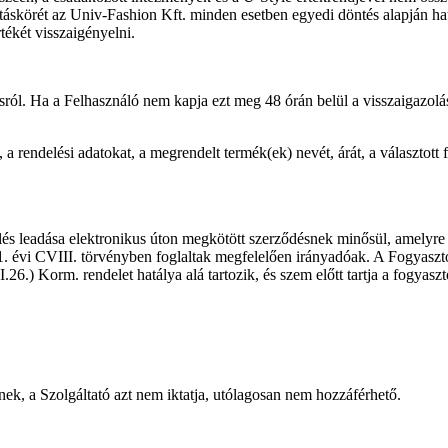
táskörét az Univ-Fashion Kft. minden esetben egyedi döntés alapján ha
rtékét visszaigényelni.
ásról. Ha a Felhasználó nem kapja ezt meg 48 órán belül a visszaigazolás
a rendelési adatokat, a megrendelt termék(ek) nevét, árát, a választott f
 leadása elektronikus úton megkötött szerződésnek minősül, amelyre a
1. évi CVIII. törvényben foglaltak megfelelően irányadóak. A Fogyaszt
II.26.) Korm. rendelet hatálya alá tartozik, és szem előtt tartja a fogy
ek, a Szolgáltató azt nem iktatja, utólagosan nem hozzáférhető.