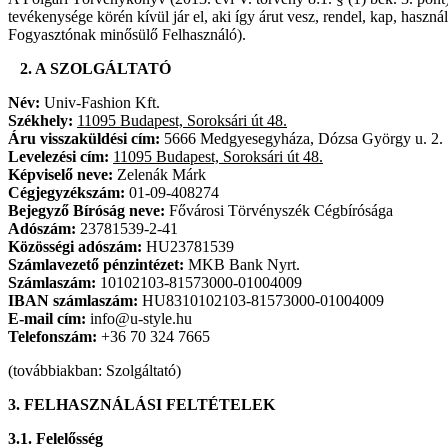
tevékenysége körén kívül jár el, aki így árut vesz, rendel, kap, hasz
Fogyasztónak minősülő Felhasználó).
2. A SZOLGÁLTATÓ
Név:
Univ-Fashion Kft.
Székhely:
11095 Budapest, Soroksári út 48.
Áru visszaküldési cím:
5666 Medgyesegyháza, Dózsa György u. 2.
Levelezési cím:
11095 Budapest, Soroksári út 48.
Képviselő neve:
Zelenák Márk
Cégjegyzékszám:
01-09-408274
Bejegyző Bíróság neve:
Fővárosi Törvényszék Cégbírósága
Adószám:
23781539-2-41
Közösségi adószám:
HU23781539
Számlavezető pénzintézet:
MKB Bank Nyrt.
Számlaszám:
10102103-81573000-01004009
IBAN számlaszám:
HU8310102103-81573000-01004009
E-mail cím:
info@u-style.hu
Telefonszám:
+36 70 324 7665
(továbbiakban: Szolgáltató)
3. FELHASZNÁLÁSI FELTÉTELEK
3.1. Felelősség