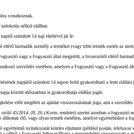
lóra vonatkoznak.
indokolás nélkül elállhat.
naptól számított 14 nap elteltével jár le:
l eltérő harmadik személy a terméket (vagy több termék esetén az utols
ogyasztó vagy a Fogyasztó által megjelölt, a fuvarozótól eltérő harmadi
onatkozó szerződés esetében, amelyen a Fogyasztó vagy a Fogyasztó által
tésének napjától számított 14 napon belül gyakorolható a fenti elállási 
pja közötti időszakban is gyakorolhatja elállási jogát.
kötése előtt megilleti az ajánlat visszavonásának joga, ami a szerződés 
l szóló 45/2014. (II. 26.) Korm. rendelet) szerint azonban a fogyasztó n
re állítottak elő, vagy olyan termék esetében, amelyet egyértelműen a f
zó egyértelmű nyilatkozatát köteles eljuttatni (például postán, telefaxon
ől a célból a Fogyasztó felhasználhatja a megrendelést visszaigazoló e-m