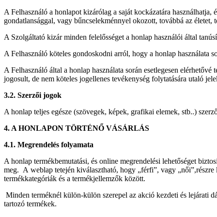
A Felhasználó a honlapot kizárólag a saját kockázatára használhatja, 
gondatlansággal, vagy bűncselekménnyel okozott, továbbá az életet, t
A Szolgáltató kizár minden felelősséget a honlap használói által tanúsí
A Felhasználó köteles gondoskodni arról, hogy a honlap használata s
A Felhasználó által a honlap használata során esetlegesen elérhetővé te
jogosult, de nem köteles jogellenes tevékenység folytatására utaló jele
3.2. Szerzői jogok
A honlap teljes egésze (szövegek, képek, grafikai elemek, stb..) szerző
4. A HONLAPON TÖRTÉNŐ VÁSÁRLÁS
4.1. Megrendelés folyamata
A honlap termékbemutatási, és online megrendelési lehetőséget bizto
meg. A weblap tetején kiválasztható, hogy „férfi”, vagy „női”,részre
termékkategóriák és a termékjellemzők között.
Minden terméknél külön-külön szerepel az akció kezdeti és lejárati d
tartozó termékek.