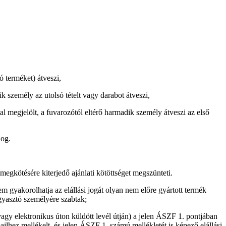
ó terméket) átveszi,
k személy az utolsó tételt vagy darabot átveszi,
 megjelölt, a fuvarozótól eltérő harmadik személy átveszi az első
jog.
megkötésére kiterjedő ajánlati kötöttséget megszünteti.
em gyakorolhatja az elállási jogát olyan nem előre gyártott termék
ogyasztó személyére szabtak;
 vagy elektronikus úton küldött levél útján) a jelen ÁSZF 1. pontjában
ailhez mellékelt, és jelen ÁSZF 1. számú mellékletét is képező elállási