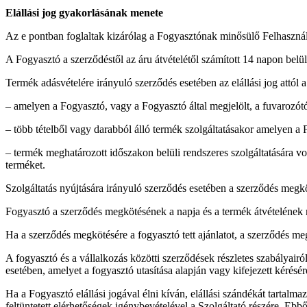
Elállási jog gyakorlásának menete
Az e pontban foglaltak kizárólag a Fogyasztónak minősülő Felhaszná
A Fogyasztó a szerződéstől az áru átvételétől számított 14 napon belül 
Termék adásvételére irányuló szerződés esetében az elállási jog attól a 
– amelyen a Fogyasztó, vagy a Fogyasztó által megjelölt, a fuvarozótó
– több tételből vagy darabból álló termék szolgáltatásakor amelyen a F
– termék meghatározott időszakon belüli rendszeres szolgáltatására v
terméket.
Szolgáltatás nyújtására irányuló szerződés esetében a szerződés megkö
Fogyasztó a szerződés megkötésének a napja és a termék átvételének na
Ha a szerződés megkötésére a fogyasztó tett ajánlatot, a szerződés meg
A fogyasztó és a vállalkozás közötti szerződések részletes szabályairó
esetében, amelyet a fogyasztó utasítása alapján vagy kifejezett kérésé
Ha a Fogyasztó elállási jogával élni kíván, elállási szándékát tartalma
feltüntetett elérhetőségek igénybevételével a Szolgáltató részére. Ebb