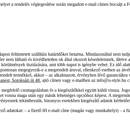
 melyet a rendelés véglegesítése során megadott e-mail címen bocsájt a 
eltüntetett szállítási határidőket betartsa. Mindazonáltal nem tudjuk a 
előre nem látható és kivédhetetlen ok által okozott késedelemnek, ille
 a körülmények tisztázására, ami több napot is igénybe vehet. Ez idő ala
u pontosan megegyezik-e a megrendelt áruval, ellenkező esetben az átvéte
grendelt termékkel, akkor – az alkalmazott, érvényben lévő garanciákr
pest, Soroksári út 48.
ajtó címen vagy e-mailben az info@u-style.hu c
, megfelelő csomagolásban és a kiegészítőkkel együtt küldi vissza. Jog
séget vonna maga után egy másik lehetséges opcióhoz képest. A megrendel
vényesnek tekinthessük, bizonyos esetekben kiegészítő adatok kérhetőe
ező adatokat: – a fizető fél e-mail címe (magán vagy munkahelyi) – a 