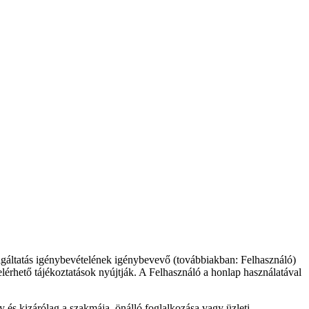
lgáltatás igénybevételének igénybevevő (továbbiakban: Felhasználó)
elérhető tájékoztatások nyújtják. A Felhasználó a honlap használatával
y és kizárólag a szakmája, önálló foglalkozása vagy üzleti