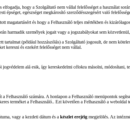
és elfogadja, hogy a Szolgáltató nem vállal felelősséget a használat so
esti épséget, egészséget megkárosító szerződésszegésért való felelőssé
tott magatartásért és hogy a Felhasználó teljes mértékben és kizárólagosa
orán harmadik személyek jogait vagy a jogszabályokat sem közvetlenül,
tt tartalmat (például hozzászólás) a Szolgáltató jogosult, de nem köteles 
ket keresni és ezekért felelősséget nem vállal.
i jogvédelem alá esik, így kereskedelmi célokra másolni, módosítani, ter
sít a Felhasználó számára. A honlapon a Felhasználó menüpontok segíts
 keres terméket a Felhasználó.. Ezt követően a Felhasználó a weboldal t
átuma, vagy a kezdeti dátum és a
készlet erejéig
megjelölés. Az intézmé