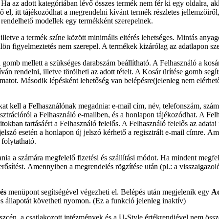
. Ha az adott kategóriában lévő összes termék nem fér ki egy oldalra, akk
ő el, itt tájékozódhat a megrendelni kívánt termék részletes jellemzőiről
en rendelhető modellek egy termékként szerepelnek.
illetve a termék színe között minimális eltérés lehetséges. Mintás anya
külön figyelmeztetés nem szerepel. A termékek kizárólag az adatlapon s
 gomb mellett a szükséges darabszám beállítható. A Felhasználó a kosár 
n rendelni, illetve törölheti az adott tételt. A Kosár ürítése gomb segít
atot. Második lépésként lehetőség van belépésre(jelenleg nem elérhető),
tokat kell a Felhasználónak megadnia: e-mail cím, név, telefonszám, számlá
sztrációról a Felhasználó e-mailben, és a honlapon tájékozódhat. A Felha
itokban tartásáért a Felhasználó felelős. A Felhasználó felelős az adatai 
t jelszó esetén a honlapon új jelszó kérhető a regisztrált e-mail címre.
folytatható.
nia a számára megfelelő fizetési és szállítási módot. Ha mindent megfe
erősítést. Amennyiben a megrendelés rögzítése után (pl.: a visszaigazoló
és
menüpont segítségével végezheti el. Belépés után megjelenik egy
Ad
és állapotát követheti nyomon. (Ez a funkció jelenleg inaktív)
zcén, a csatlakozott intézmények és a U-Style értékrendjével nem össze