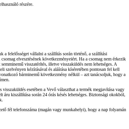
Felhasználó részére.
felelősséget vállalni a szállítás során történő, a szállítási
tve a csomag elvesztésének következményeiért. Ha a csomag nem érkezik
tt semminemű visszatérítés, illetve visszaküldés nem lehetséges. A
li szelvényen kézírásával és aláírása kíséretében pontosan fel kell
a vonatkozó bárminemű következmény nélkül – azt tanácsoljuk, hogy a
ímen.
os visszaküldés esetében a Vevő választhat a termék megjavítása vagy
t áru kiszállítása során 24 órás késés lehetséges. Biztonsági okokból,
k.
fizető fél telefonszáma (magán vagy munkahelyi), hogy a nap folyamán