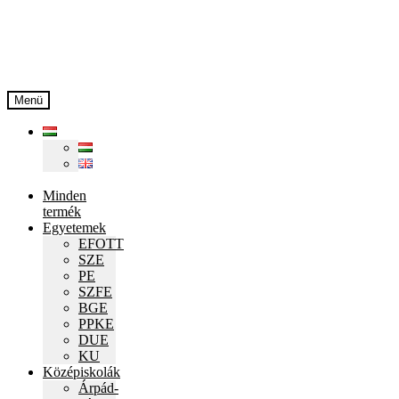
Ugrás
Kilépés
a
a
navigációhoz
tartalomba
Menü
Minden
termék
Egyetemek
EFOTT
SZE
PE
SZFE
BGE
PPKE
DUE
KU
Középiskolák
Árpád-