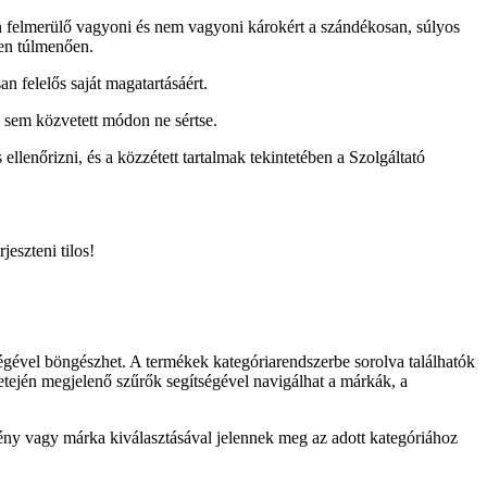
rán felmerülő vagyoni és nem vagyoni károkért a szándékosan, súlyos
gen túlmenően.
n felelős saját magatartásáért.
 sem közvetett módon ne sértse.
ellenőrizni, és a közzétett tartalmak tekintetében a Szolgáltató
jeszteni tilos!
égével böngészhet. A termékek kategóriarendszerbe sorolva találhatók
etején megjelenő szűrők segítségével navigálhat a márkák, a
ny vagy márka kiválasztásával jelennek meg az adott kategóriához