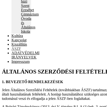
házi
Szent
Erzsébet
Gimnázium
Óvoda
és
Általános
Iskola
Kultúra
Kapcsolat
Kiszállítás
ÁSZF
ADATVÉDELMI
IRÁNYELVEK
Impresszum
ÁLTALÁNOS SZERZŐDÉSI FELTÉTEL
1. BEVEZETŐ RENDELKEZÉSEK
Jelen Általános Szerződési Feltételek (továbbiakban ÁSZF) tartalmaz
általi használatának feltételeit. A honlap használatához szükséges az
tudomásul veszi és elfogadja a jelen ÁSZF-ben foglaltakat.
A Polgári Törvénykönyv (2013. évi V. törvény 8:1. § (1) bek. 3. pont)