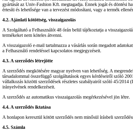
gyártását az Univ-Fashion Kft. megtagadja. Ennek jogát és döntési ha
értesíti és lehetősége van a tervezést módosítani, vagy a termék ellené
4.2. Ajánlati kötöttség, visszaigazolás
A Szolgáltató a Felhasználót 48 órán belül tájékoztatja a visszaigazol
termékeket nem köteles átvenni.
A visszaigazoló e-mail tartalmazza a vásárlás során megadott adatokat, 
a Felhasználó rendeléssel kapcsolatos megjegyzéseit.
4.3. A szerződés létrejötte
A szerződés megkötésére magyar nyelven van lehetőség. A megrendelés
társadalommal összefüggő szolgáltatások egyes kérdéseiről szóló 200
vállalkozás közötti szerződések részletes szabályairól szóló 45/2014 (
irányelvének rendelkezéseit.
A szerződés az automatikus visszaigazolás megérkezésével jön létre.
4.4. A szerződés iktatása
A honlapon keresztül kötött szerződés nem minősül írásbeli szerződésn
4.5. Számla