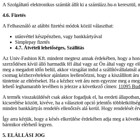
A Szolgáltató elektronikus számlát állít ki a számlázz.hu-n keresztül,
4.6. Fizetés
A Felhasználó az alábbi fizetési módok közül választhat:
utánvéttel készpénzben, vagy bankkártyával
Simplepay fizetés
4.7. Átvételi lehetőséges, Szállítás
Az Univ-Fashion Kft. mindent megtesz annak érdekében, hogy a honlapon f
szerződésen kívül álló harmadik fél által vagy az Ön által vagy egy 
meg a megadott időn belül, akkor vizsgálat indul a szállítóvállalatnál
csomag kézhezvételekor ajánlatos leellenőrizni, hogy a kiszállított ár
tüntetnie az eltéréseket. Ha a kézhez vett áru nem egyezne meg a me
lehető leghamarabb levélben is jelezze a következő címen:
11095 Buda
A termék visszaküldését csak akkor fogadjuk el, ha eredeti állapotban
kicserélése között, kivéve, ha a választott opció jelentős többletkölt
minden bankkártyás rendelés ellenőrzés alá kerül. Hogy rendelését ér
Így arra kérjük, hogy a késés elkerülése érdekében adja meg a követk
bármikor elérhető legyen.
5. ELÁLLÁSI JOG