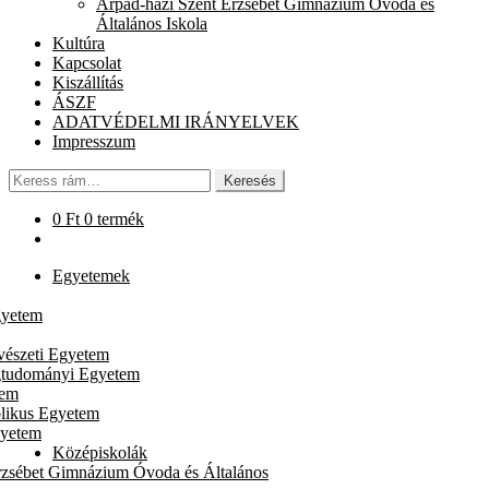
Árpád-házi Szent Erzsébet Gimnázium Óvoda és
chi
Általános Iskola
me
Kultúra
Kapcsolat
Kiszállítás
ÁSZF
ADATVÉDELMI IRÁNYELVEK
Impresszum
Keresés
Keresés
a
következőre:
0
Ft
0 termék
Egyetemek
gyetem
vészeti Egyetem
gtudományi Egyetem
tem
likus Egyetem
gyetem
Középiskolák
rzsébet Gimnázium Óvoda és Általános