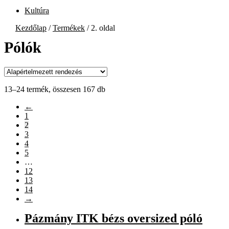
Kultúra
Kezdőlap
/
Termékek
/
2. oldal
Pólók
13–24 termék, összesen 167 db
←
1
2
3
4
5
…
12
13
14
→
Pázmány ITK bézs oversized póló