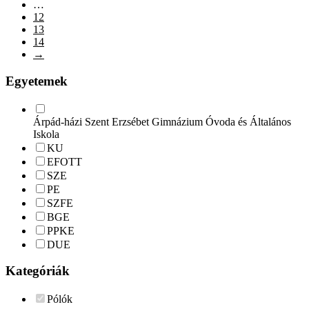
…
12
13
14
→
Egyetemek
Árpád-házi Szent Erzsébet Gimnázium Óvoda és Általános
Iskola
KU
EFOTT
SZE
PE
SZFE
BGE
PPKE
DUE
Kategóriák
Pólók