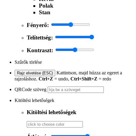
Polak
Stan
Fényerő:
Telítettség:
Kontraszt:
Szűrők törlése
Kattintson, majd húzza az egeret a
Rajz elvetése (ESC)
rajzoláshoz.
Ctrl+Z
= undo,
Ctrl+Shift+Z
= redo
QRCode szöveg
Kitöltési lehetőségek
Kitöltési lehetőségek