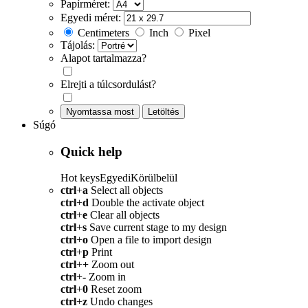
Papírméret:
Egyedi méret:
Centimeters
Inch
Pixel
Tájolás:
Alapot tartalmazza?
Elrejti a túlcsordulást?
Nyomtassa most
Letöltés
Súgó
Quick help
Hot keys
Egyedi
Körülbelül
ctrl
+
a
Select all objects
ctrl
+
d
Double the activate object
ctrl
+
e
Clear all objects
ctrl
+
s
Save current stage to my design
ctrl
+
o
Open a file to import design
ctrl
+
p
Print
ctrl
+
+
Zoom out
ctrl
+
-
Zoom in
ctrl
+
0
Reset zoom
ctrl
+
z
Undo changes