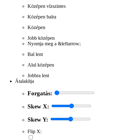
Középen vízszintes
Középen balra
Középen
Jobb középen
Nyomja meg a &leftarrow;
Bal lent
Alul középen
Jobbra lent
Átalakítja
Forgatás:
Skew X:
Skew Y:
Flip X: