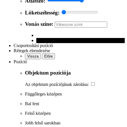
Átlátszó:
Löketszélesség:
Vonás színe:
Csoportosítási pozíció
Rétegek elrendezése
Vissza
Előre
Pozíció
Objektum pozíciója
Az objektum pozíciójának zárolása:
Függőleges középen
Bal fent
Felső középen
Jobb felső sarokban