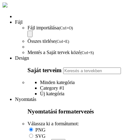
Fájl
Fájl importálása
(Ctrl+O)
Összes törlése
(Ctrl+E)
Mentés a Saját tervek közé
(Ctrl+S)
Design
Saját terveim
Minden kategória
Category #1
Új kategória
Nyomtatás
Nyomtatási formatervezés
Válassza ki a formátumot:
PNG
SVG