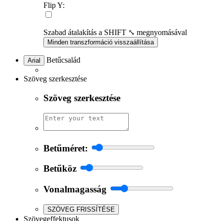
Flip Y:
Szabad átalakítás a SHIFT ⤡ megnyomásával
Minden transzformáció visszaállítása
Betűcsalád
Arial
Szöveg szerkesztése
Szöveg szerkesztése
Betűméret:
Betűköz
Vonalmagasság
SZÖVEG FRISSÍTÉSE
Szövegeffektusok