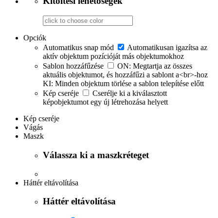
Kitöltési lehetőségek
Opciók
Automatikus snap mód
Automatikusan igazítsa az
aktív objektum pozícióját más objektumokhoz
Sablon hozzáfűzése
ON: Megtartja az összes
aktuális objektumot, és hozzáfűzi a sablont a<br>-hoz
KI: Minden objektum törlése a sablon telepítése előtt
Kép cseréje
Cserélje ki a kiválasztott
képobjektumot egy új létrehozása helyett
Kép cseréje
Vágás
Maszk
Válassza ki a maszkréteget
Háttér eltávolítása
Háttér eltávolítása