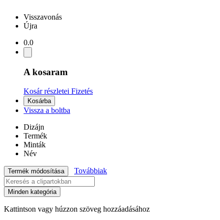
Visszavonás
Újra
0.0
A kosaram
Kosár részletei
Fizetés
Kosárba
Vissza a boltba
Dizájn
Termék
Minták
Név
Továbbiak
Termék módosítása
Minden kategória
Kattintson vagy húzzon szöveg hozzáadásához