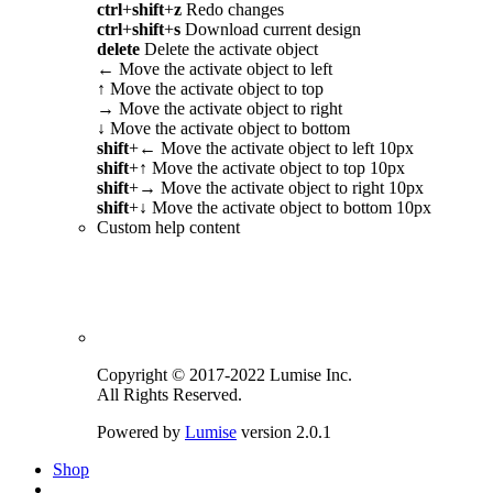
ctrl
+
shift
+
z
Redo changes
ctrl
+
shift
+
s
Download current design
delete
Delete the activate object
←
Move the activate object to left
↑
Move the activate object to top
→
Move the activate object to right
↓
Move the activate object to bottom
shift
+
←
Move the activate object to left 10px
shift
+
↑
Move the activate object to top 10px
shift
+
→
Move the activate object to right 10px
shift
+
↓
Move the activate object to bottom 10px
Custom help content
Copyright © 2017-2022 Lumise Inc.
All Rights Reserved.
Powered by
Lumise
version 2.0.1
Shop