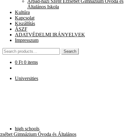
Árpád-házi Szent Erzsébet Gimnázium Óvoda és
chi
Általános Iskola
me
Kultúra
Kapcsolat
Kiszállítás
ÁSZF
ADATVÉDELMI IRÁNYELVEK
Impresszum
Search
Search
for:
0
Ft
0 items
Universities
high schools
rzsébet Gimnázium Óvoda és Általános