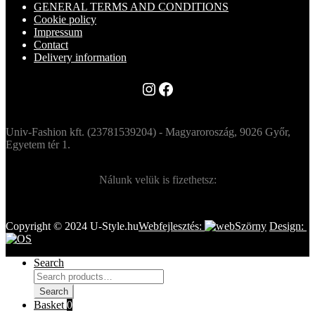
GENERAL TERMS AND CONDITIONS
Cookie policy
Impressum
Contact
Delivery information
Instagram
Facebook
Univ-Fashion kft. (23781539204) - Magyaroroszág, 9026 Győr,
Egyetem tér 1.
Nálunk velük is fizethetsz:
Copyright © 2024 U-Style.hu
Webfejlesztés:
Design:
Search
Search
for:
Search
Basket
0