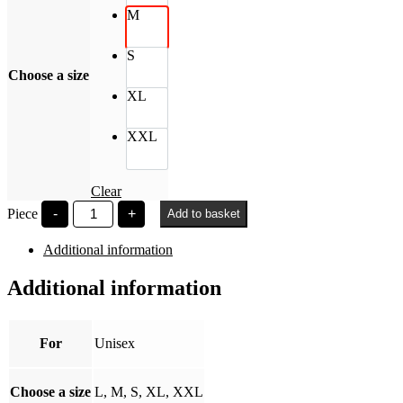
M
S
Choose a size
XL
XXL
Clear
Széchenyi
Piece
-
+
Add to basket
István
fehér
Additional information
oversized
shirt
quantity
Additional information
For
Unisex
Choose a size
L, M, S, XL, XXL