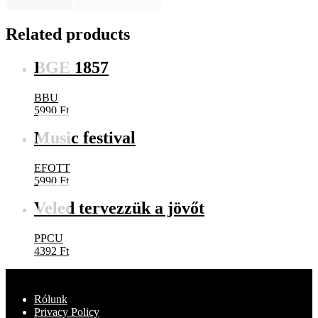
Related products
BGE 1857
BBU
5990
Ft
Music festival
EFOTT
5990
Ft
Veled tervezzük a jövőt
PPCU
4392
Ft
Rólunk
Privacy Policy