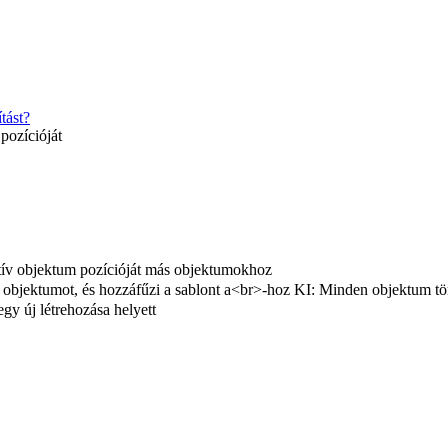
tást?
pozícióját
tív objektum pozícióját más objektumokhoz
 objektumot, és hozzáfűzi a sablont a<br>-hoz KI: Minden objektum törlé
egy új létrehozása helyett