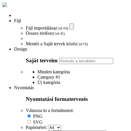
Fájl
Fájl importálása
(Ctrl+O)
Összes törlése
(Ctrl+E)
Mentés a Saját tervek közé
(Ctrl+S)
Design
Saját terveim
Minden kategória
Category #1
Új kategória
Nyomtatás
Nyomtatási formatervezés
Válassza ki a formátumot:
PNG
SVG
Papírméret: