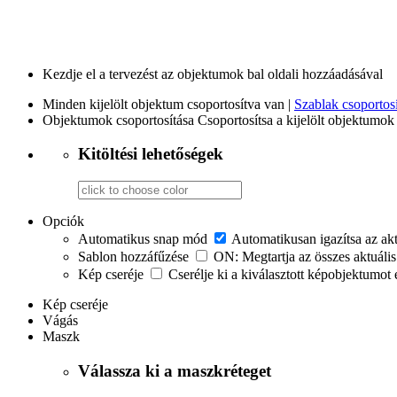
Kezdje el a tervezést az objektumok bal oldali hozzáadásával
Minden kijelölt objektum csoportosítva van |
Szablak csoportosí
Objektumok csoportosítása
Csoportosítsa a kijelölt objektumok 
Kitöltési lehetőségek
Opciók
Automatikus snap mód
Automatikusan igazítsa az ak
Sablon hozzáfűzése
ON: Megtartja az összes aktuális
Kép cseréje
Cserélje ki a kiválasztott képobjektumot 
Kép cseréje
Vágás
Maszk
Válassza ki a maszkréteget