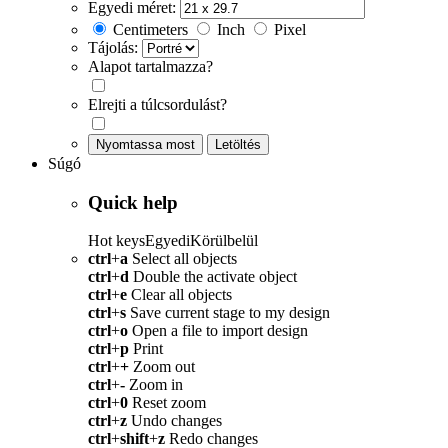
Egyedi méret:
Centimeters
Inch
Pixel
Tájolás:
Alapot tartalmazza?
Elrejti a túlcsordulást?
Nyomtassa most
Letöltés
Súgó
Quick help
Hot keys
Egyedi
Körülbelül
ctrl
+
a
Select all objects
ctrl
+
d
Double the activate object
ctrl
+
e
Clear all objects
ctrl
+
s
Save current stage to my design
ctrl
+
o
Open a file to import design
ctrl
+
p
Print
ctrl
+
+
Zoom out
ctrl
+
-
Zoom in
ctrl
+
0
Reset zoom
ctrl
+
z
Undo changes
ctrl
+
shift
+
z
Redo changes