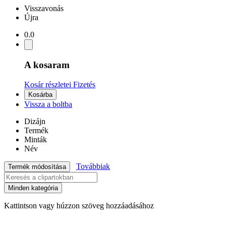
Visszavonás
Újra
0.0
A kosaram
Kosár részletei
Fizetés
Kosárba
Vissza a boltba
Dizájn
Termék
Minták
Név
Továbbiak
Termék módosítása
Minden kategória
Kattintson vagy húzzon szöveg hozzáadásához