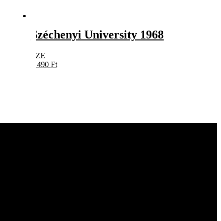
Széchenyi University 1968
SZE
5 490
Ft