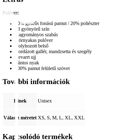
Pulóver:
80% gyűrűs fonású pamut / 20% poliészter
63 gyönyörű szín
Hagyományos szabás
Környakas pulóver
Bolyhozott belső
Bordázott gallér, mandzsetta és szegély
Bevarrt ujj
Pántos nyak
100% pamut felületű szövet
További információk
Kinek
Unisex
Válassz méretet
XS, S, M, L, XL, XXL
Kapcsolódó termékek