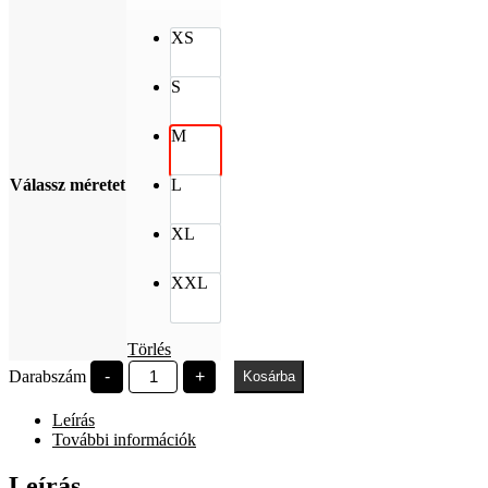
XS
S
M
Válassz méretet
L
XL
XXL
Törlés
Széchenyi
Darabszám
-
+
Kosárba
István
nude
Leírás
mennyiség
További információk
Leírás