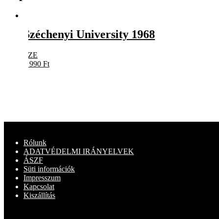
Széchenyi University 1968
SZE
5 990
Ft
Rólunk
ADATVÉDELMI IRÁNYELVEK
ÁSZF
Süti információk
Impresszum
Kapcsolat
Kiszállítás