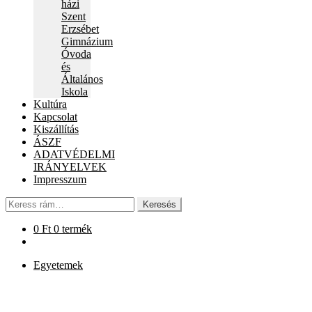
házi
Szent
Erzsébet
Gimnázium
Óvoda
és
Általános
Iskola
Kultúra
Kapcsolat
Kiszállítás
ÁSZF
ADATVÉDELMI
IRÁNYELVEK
Impresszum
Keresés
Keresés
a
következőre:
0
Ft
0 termék
Egyetemek