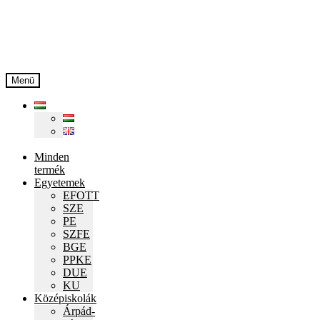
Ugrás
Kilépés
a
a
navigációhoz
tartalomba
Menü
Minden
termék
Egyetemek
EFOTT
SZE
PE
SZFE
BGE
PPKE
DUE
KU
Középiskolák
Árpád-