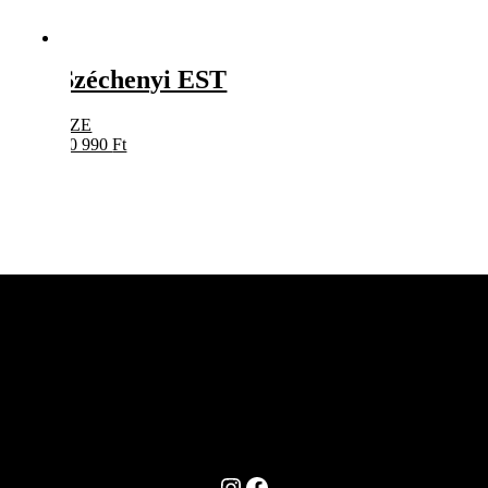
Széchenyi EST
SZE
10 990
Ft
Instagram
Facebook