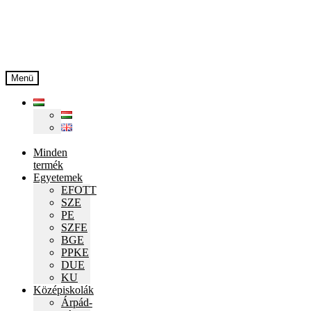
Ugrás
Kilépés
a
a
navigációhoz
tartalomba
Menü
Minden
termék
Egyetemek
EFOTT
SZE
PE
SZFE
BGE
PPKE
DUE
KU
Középiskolák
Árpád-