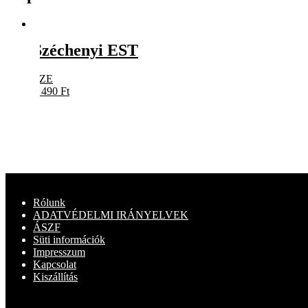
Széchenyi EST
SZE
5 490
Ft
Rólunk
ADATVÉDELMI IRÁNYELVEK
ÁSZF
Süti információk
Impresszum
Kapcsolat
Kiszállítás