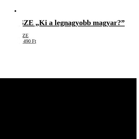
SZE „Ki a legnagyobb magyar?”
SZE
5 490
Ft