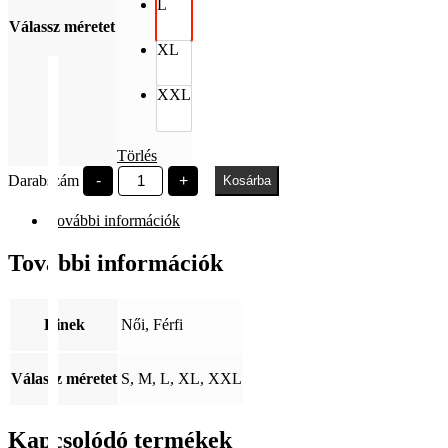
L
Válassz méretet
XL
XXL
Törlés
Széchenyi
Darabszám
-
+
Kosárba
Egyetem
mennyiség
További információk
További információk
Kinek
Női, Férfi
Válassz méretet
S, M, L, XL, XXL
Kapcsolódó termékek