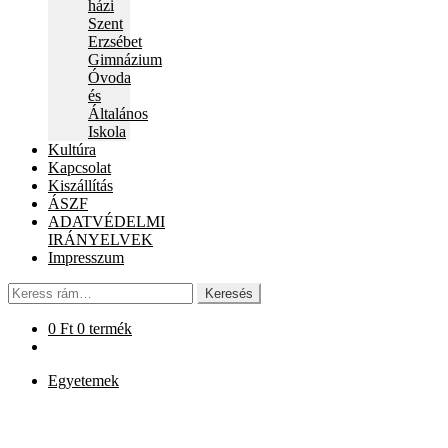
házi
Szent
Erzsébet
Gimnázium
Óvoda
és
Általános
Iskola
Kultúra
Kapcsolat
Kiszállítás
ÁSZF
ADATVÉDELMI
IRÁNYELVEK
Impresszum
Keresés
Keresés
a
következőre:
0
Ft
0 termék
Egyetemek