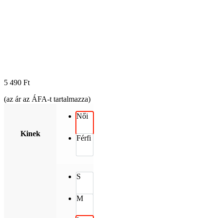
5 490
Ft
(az ár az ÁFA-t tartalmazza)
Női
Kinek
Férfi
S
M