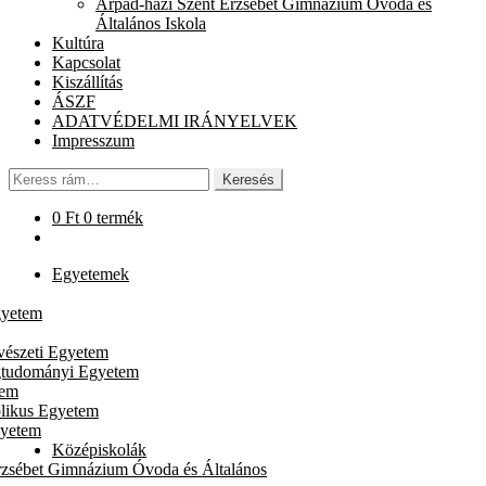
Árpád-házi Szent Erzsébet Gimnázium Óvoda és
chi
Általános Iskola
me
Kultúra
Kapcsolat
Kiszállítás
ÁSZF
ADATVÉDELMI IRÁNYELVEK
Impresszum
Keresés
Keresés
a
következőre:
0
Ft
0 termék
Egyetemek
gyetem
vészeti Egyetem
gtudományi Egyetem
tem
likus Egyetem
gyetem
Középiskolák
rzsébet Gimnázium Óvoda és Általános