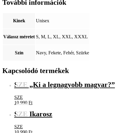
További információk
Kinek
Unisex
Válassz méretet
S, M, L, XL, XXL, XXXL
Szín
Navy, Fekete, Fehér, Szürke
Kapcsolódó termékek
SZE „Ki a legnagyobb magyar?”
SZE
10 990
Ft
SZE Ikarosz
SZE
10 990
Ft