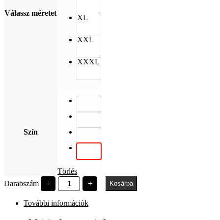
Válassz méretet
XL
XXL
XXXL
Szín
Törlés
Széchenyi
Darabszám
-
+
Kosárba
Egyetem
Pattern
További információk
mennyiség