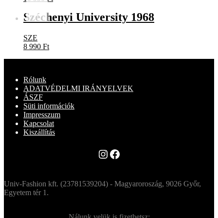
Széchenyi University 1968
SZE
8 990
Ft
Rólunk
ADATVÉDELMI IRÁNYELVEK
ÁSZF
Süti információk
Impresszum
Kapcsolat
Kiszállítás
Instagram
Facebook
Univ-Fashion kft. (23781539204) - Magyaroroszág, 9026 Győr,
Egyetem tér 1.
Nálunk velük is fizethetsz: