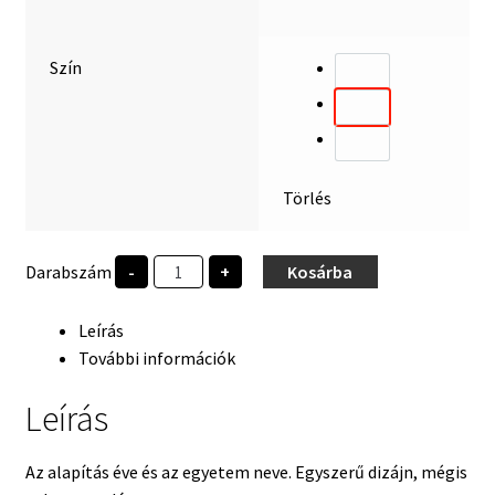
Szín
Törlés
Széchenyi
Darabszám
-
+
Kosárba
University
1968
mennyiség
Leírás
További információk
Leírás
Az alapítás éve és az egyetem neve. Egyszerű dizájn, mégis