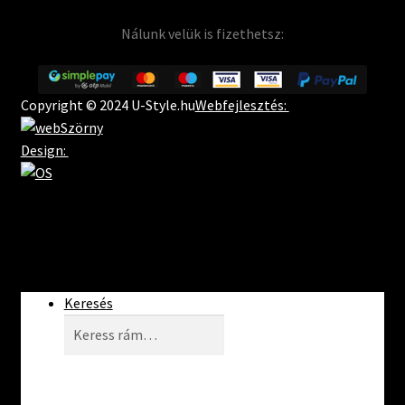
Nálunk velük is fizethetsz:
Copyright © 2024 U-Style.hu
Webfejlesztés:
Design:
Keresés
Keresés
Keresés
a
következőre: