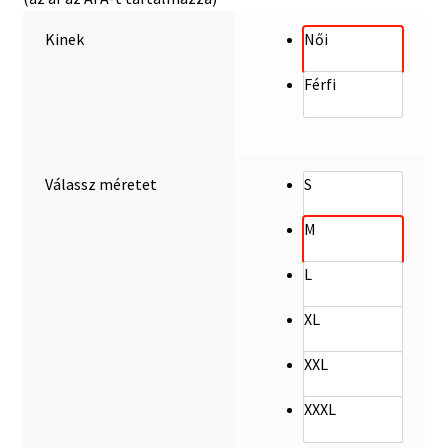
ADATVÉDELMI IRÁNYELVEK
Kinek
Női
Impresszum
Férfi
Válassz méretet
S
M
L
XL
XXL
XXXL