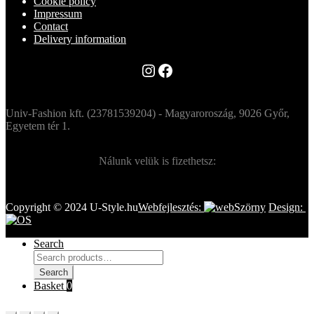
Cookie policy
Impressum
Contact
Delivery information
Instagram
Facebook
Univ-Fashion kft. (23781539204) - Magyaroroszág, 9026 Győr,
Egyetem tér 1.
Nálunk velük is fizethetsz:
Copyright © 2024 U-Style.hu
Webfejlesztés:
Design:
Search
Search
for:
Search
Basket
0