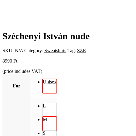
Széchenyi István nude
SKU:
N/A
Category:
Sweatshirts
Tag:
SZE
8990
Ft
(price includes VAT)
Unisex
For
L
M
S