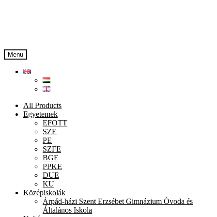
Skip
Skip
to
to
navigation
content
Menu
All Products
Egyetemek
EFOTT
SZE
PE
SZFE
BGE
PPKE
DUE
KU
Középiskolák
Árpád-házi Szent Erzsébet Gimnázium Óvoda és
Általános Iskola