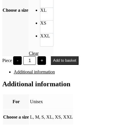
Choose a size
XL
XS
XXL
Clear
Széchenyi
Piece
-
+
Add to basket
István
nude
Additional information
quantity
Additional information
For
Unisex
Choose a size
L, M, S, XL, XS, XXL