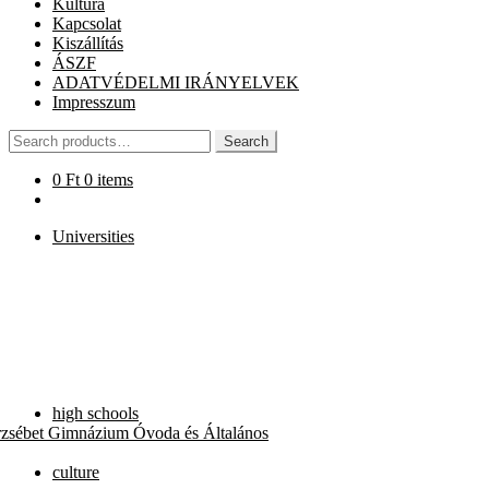
Kultúra
Kapcsolat
Kiszállítás
ÁSZF
ADATVÉDELMI IRÁNYELVEK
Impresszum
Search
Search
for:
0
Ft
0 items
Universities
high schools
rzsébet Gimnázium Óvoda és Általános
culture