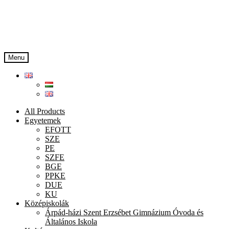
Skip
Skip
to
to
navigation
content
Menu
All Products
Egyetemek
EFOTT
SZE
PE
SZFE
BGE
PPKE
DUE
KU
Középiskolák
Árpád-házi Szent Erzsébet Gimnázium Óvoda és
Általános Iskola