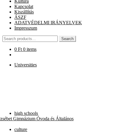
Kultúra
Kapcsolat
Kiszállítás
ÁSZF
ADATVÉDELMI IRÁNYELVEK
Impresszum
Search
Search
for:
0
Ft
0 items
Universities
high schools
rzsébet Gimnázium Óvoda és Általános
culture