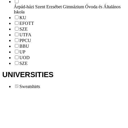
Árpád-házi Szent Erzsébet Gimnázium Óvoda és Általános
Iskola
KU
EFOTT
SZE
UTFA
PPCU
BBU
UP
UOD
SZE
Sweatshirts