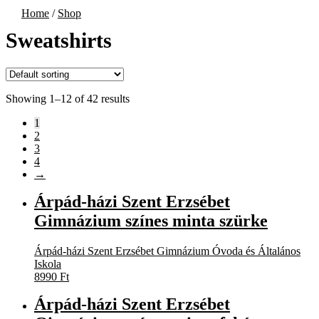
Home
/
Shop
Sweatshirts
Showing 1–12 of 42 results
1
2
3
4
→
Árpád-házi Szent Erzsébet
Gimnázium színes minta szürke
Árpád-házi Szent Erzsébet Gimnázium Óvoda és Általános
Iskola
8990
Ft
Árpád-házi Szent Erzsébet