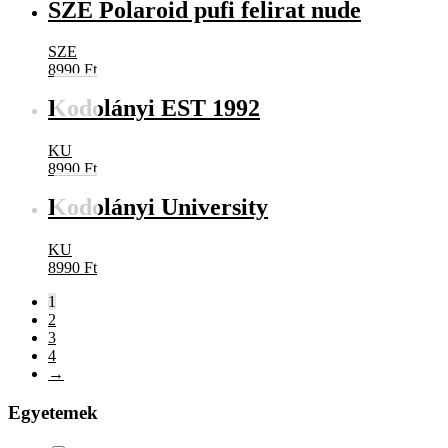
SZE Polaroid pufi felirat nude
SZE
8990
Ft
Kodolányi EST 1992
KU
8990
Ft
Kodolányi University
KU
8990
Ft
1
2
3
4
→
Egyetemek