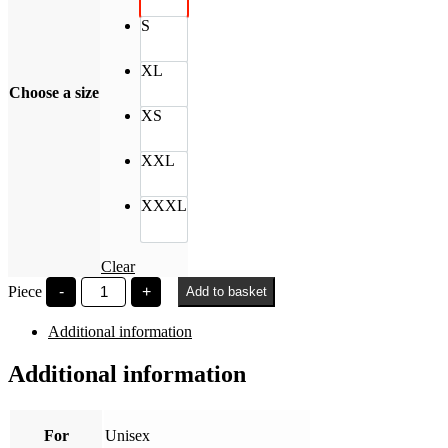
S
XL
Choose a size
XS
XXL
XXXL
Clear
Árpád-
Piece
-
+
Add to basket
házi
Szent
Additional information
Erzsébet
Gimnázium
színes
Additional information
minta
szürke
quantity
For
Unisex