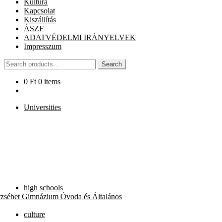
Kultúra
Kapcsolat
Kiszállítás
ÁSZF
ADATVÉDELMI IRÁNYELVEK
Impresszum
Search
Search
for:
0
Ft
0 items
Universities
high schools
rzsébet Gimnázium Óvoda és Általános
culture