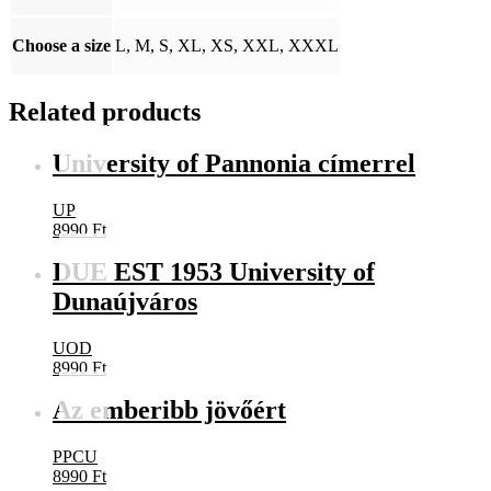
Choose a size
L, M, S, XL, XS, XXL, XXXL
Related products
University of Pannonia címerrel
UP
8990
Ft
DUE EST 1953 University of
Dunaújváros
UOD
8990
Ft
Az emberibb jövőért
PPCU
8990
Ft