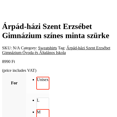
Árpád-házi Szent Erzsébet
Gimnázium színes minta szürke
SKU:
N/A
Category:
Sweatshirts
Tag:
Árpád-házi Szent Erzsébet
Gimnázium Óvoda és Általános Iskola
8990
Ft
(price includes VAT)
Unisex
For
L
M