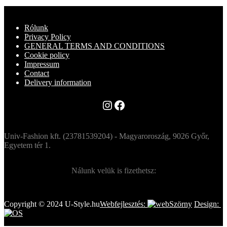
Rólunk
Privacy Policy
GENERAL TERMS AND CONDITIONS
Cookie policy
Impressum
Contact
Delivery information
Instagram
Facebook
Univ-Fashion kft. (23781539204) - Magyaroroszág, 9026 Győr,
Egyetem tér 1.
Nálunk velük is fizethetsz:
Copyright © 2024 U-Style.hu
Webfejlesztés:
Design: