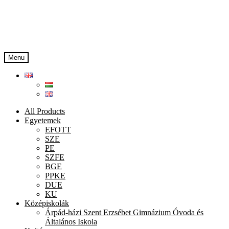
Skip
Skip
to
to
navigation
content
Menu
All Products
Egyetemek
EFOTT
SZE
PE
SZFE
BGE
PPKE
DUE
KU
Középiskolák
Árpád-házi Szent Erzsébet Gimnázium Óvoda és
Általános Iskola